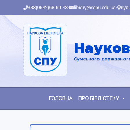
+38(0542)68-59-48
•
library@sspu.edu.ua
•
вул.
Науков
Сумського державного 
ГОЛОВНА
ПРО БІБЛІОТЕКУ