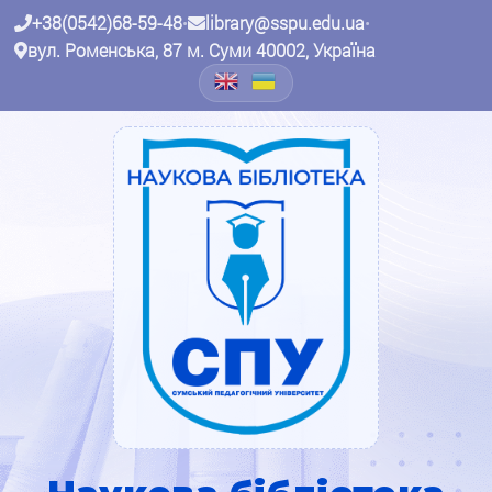
+38(0542)68-59-48
•
library@sspu.edu.ua
•
вул. Роменська, 87 м. Суми 40002, Україна