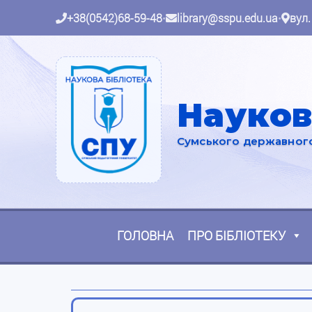
+38(0542)68-59-48
•
library@sspu.edu.ua
•
вул.
Науков
Сумського державного 
ГОЛОВНА
ПРО БІБЛІОТЕКУ