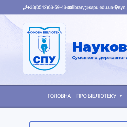
+38(0542)68-59-48
•
library@sspu.edu.ua
•
вул.
Науков
Сумського державного 
ГОЛОВНА
ПРО БІБЛІОТЕКУ