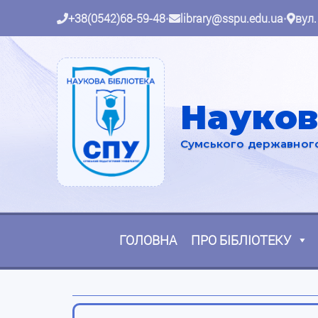
+38(0542)68-59-48
•
library@sspu.edu.ua
•
вул.
Науков
Сумського державного 
ГОЛОВНА
ПРО БІБЛІОТЕКУ