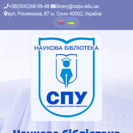
+38(0542)68-59-48
•
library@sspu.edu.ua
•
вул. Роменська, 87 м. Суми 40002, Україна