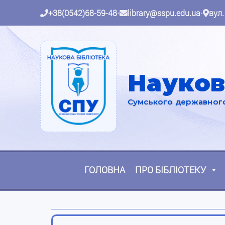
+38(0542)68-59-48
•
library@sspu.edu.ua
•
вул.
Науков
Сумського державного 
ГОЛОВНА
ПРО БІБЛІОТЕКУ