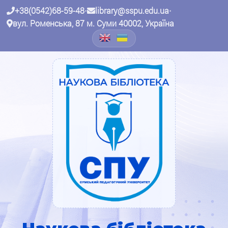
+38(0542)68-59-48
•
library@sspu.edu.ua
•
вул. Роменська, 87 м. Суми 40002, Україна