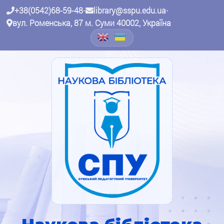
+38(0542)68-59-48
•
library@sspu.edu.ua
•
вул. Роменська, 87 м. Суми 40002, Україна