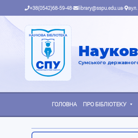
+38(0542)68-59-48
•
library@sspu.edu.ua
•
вул.
Науков
Сумського державного 
ГОЛОВНА
ПРО БІБЛІОТЕКУ