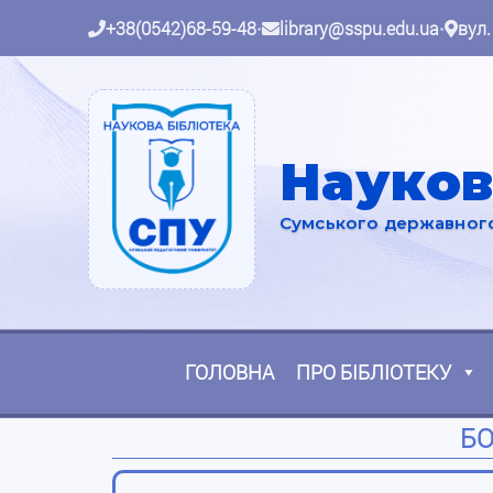
+38(0542)68-59-48
•
library@sspu.edu.ua
•
вул.
Науков
Сумського державного 
ГОЛОВНА
ПРО БІБЛІОТЕКУ
БО