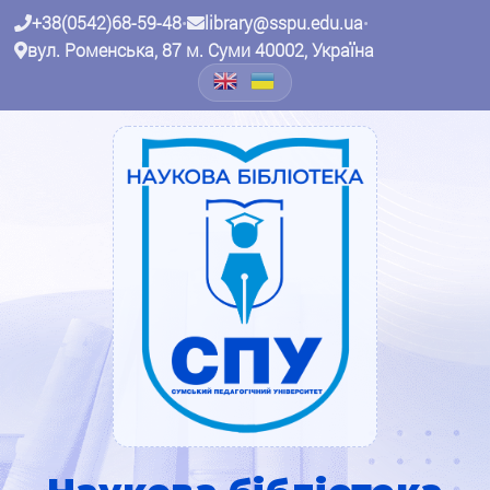
+38(0542)68-59-48
•
library@sspu.edu.ua
•
вул. Роменська, 87 м. Суми 40002, Україна