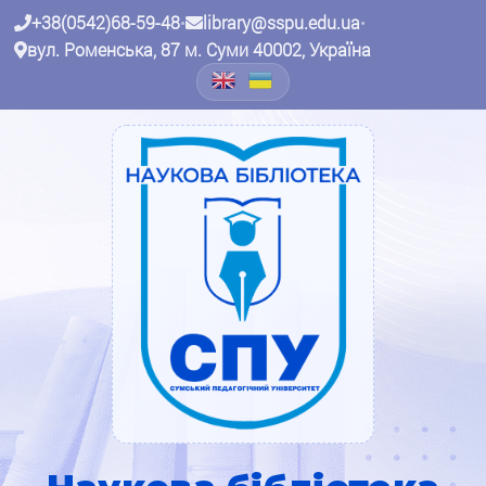
+38(0542)68-59-48
•
library@sspu.edu.ua
•
вул. Роменська, 87 м. Суми 40002, Україна