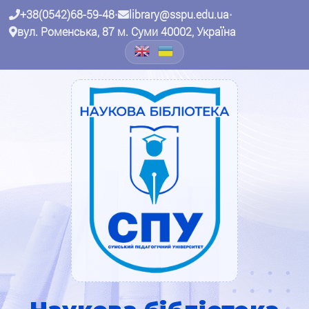
+38(0542)68-59-48
•
library@sspu.edu.ua
•
вул. Роменська, 87 м. Суми 40002, Україна