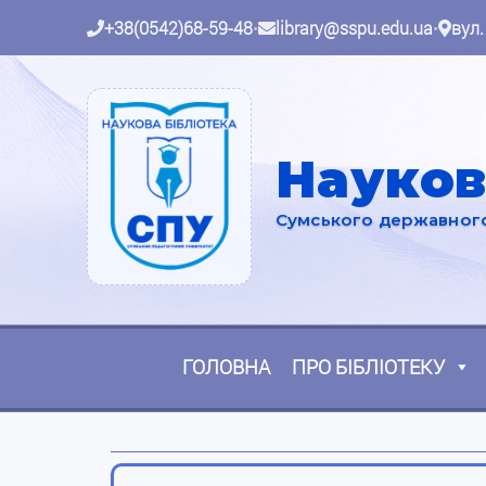
+38(0542)68-59-48
•
library@sspu.edu.ua
•
вул.
Науков
Сумського державного 
ГОЛОВНА
ПРО БІБЛІОТЕКУ