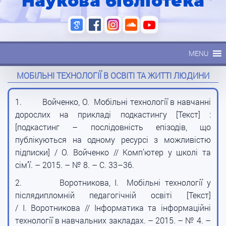
Наукова бібліотека
MENU
МОБІЛЬНІ ТЕХНОЛОГІЇ В ОСВІТІ ТА ЖИТТІ ЛЮДИНИ
1.
Войченко, О. Мобільні технології в навчанні
дорослих на прикладі подкастингу [Текст] :
[подкастинг – послідовність епізодів, що
публікуються на одному ресурсі з можливістю
підписки] / О. Войченко // Комп’ютер у школі та
сім’ї. – 2015. – № 8. – С. 33–36.
2.
Воротникова, І. Мобільні технології у
післядипломній педагогічній освіті [Текст]
/ І. Воротникова // Інформатика та інформаційні
технології в навчальних закладах. – 2015. – № 4. –