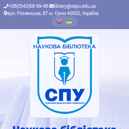
+38(0542)68-59-48
•
library@sspu.edu.ua
•
вул. Роменська, 87 м. Суми 40002, Україна