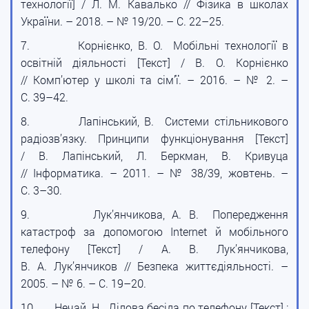
технології] / Л. М. Кавалько // Фізика в школах
України. – 2018. – № 19/20. – С. 22–25.
7.
Корнієнко, В. О. Мобільні технології в
освітній діяльності [Текст] / В. О. Корнієнко
// Комп’ютер у школі та сім’ї. – 2016. – № 2. –
С. 39–42.
8.
Лапінський, В. Системи стільникового
радіозв’язку. Принципи функціонування [Текст]
/ В. Лапінський, Л. Беркман, В. Кривуца
// Інформатика. – 2011. – № 38/39, жовтень. –
С. 3–30.
9.
Лук’янчикова, А. В. Попередження
катастроф за допомогою Internet й мобільного
телефону [Текст] / А. В. Лук’янчикова,
В. А. Лук’янчиков // Безпека життєдіяльності. –
2005. – № 6. – С. 19–20.
10.
Нечай, Н. Ділова бесіда по телефону [Текст] :