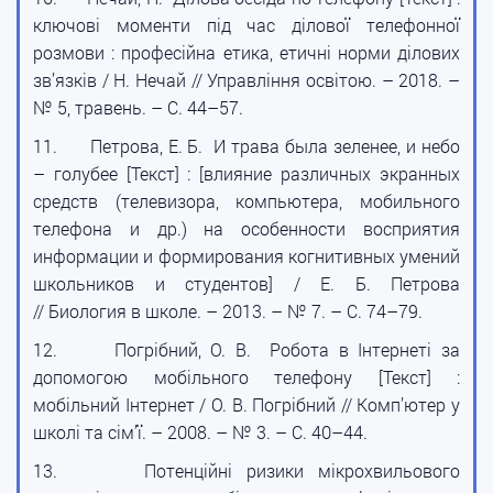
ключові моменти під час ділової телефонної
розмови : професійна етика, етичні норми ділових
зв’язків / Н. Нечай // Управління освітою. – 2018. –
№ 5, травень. – С. 44–57.
11.
Петрова, Е. Б. И трава была зеленее, и небо
– голубее [Текст] : [влияние различных экранных
средств (телевизора, компьютера, мобильного
телефона и др.) на особенности восприятия
информации и формирования когнитивных умений
школьников и студентов] / Е. Б. Петрова
// Биология в школе. – 2013. – № 7. – С. 74–79.
12.
Погрібний, О. В. Робота в Інтернеті за
допомогою мобільного телефону [Текст] :
мобільний Інтернет / О. В. Погрібний // Комп’ютер у
школі та сім’ї. – 2008. – № 3. – С. 40–44.
13.
Потенційні ризики мікрохвильового