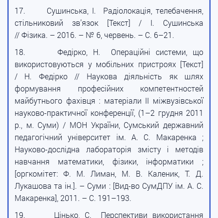
17.
Сушинська, І. Радіолокація, телебачення,
стільниковий зв’язок [Текст] / І. Сушинська
// Фізика. – 2016. – № 6, червень. – С. 6–21.
18.
Федірко, Н. Операційні системи, що
використовуються у мобільних пристроях [Текст]
/ Н. Федірко // Наукова діяльність як шлях
формування професійних компетентностей
майбутнього фахівця : матеріали II міжвузівської
науково-практичної конференції, (1–2 грудня 2011
р., м. Суми) / МОН України, Сумський державний
педагогічний університет ім. А. С. Макаренка ;
Науково-дослідна лабораторія змісту і методів
навчання математики, фізики, інформатики ;
[оргкомітет: Ф. М. Лиман, М. В. Каленик, Т. Д.
Лукашова та ін.]. – Суми : [Вид-во СумДПУ ім. А. С.
Макаренка], 2011. – С. 191–193.
19.
Цінько, С. Перспективи використання