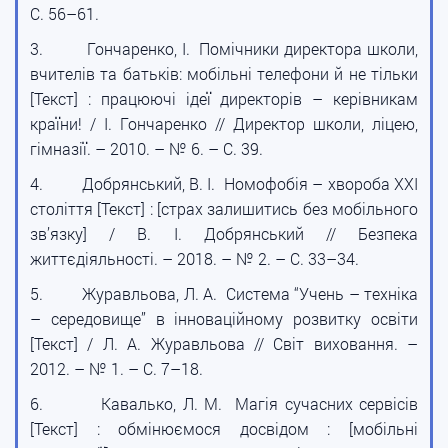
С. 56–61.
3.
Гончаренко, І. Помічники директора школи,
вчителів та батьків: мобільні телефони й не тільки
[Текст] : працюючі ідеї директорів – керівникам
країни! / І. Гончаренко // Директор школи, ліцею,
гімназії. – 2010. – № 6. – С. 39.
4.
Добрянський, В. І. Номофобія – хвороба ХХІ
століття [Текст] : [страх залишитись без мобільного
зв’язку] / В. І. Добрянський // Безпека
життєдіяльності. – 2018. – № 2. – С. 33–34.
5.
Журавльова, Л. А. Система “Учень – техніка
– середовище” в інноваційному розвитку освіти
[Текст] / Л. А. Журавльова // Світ виховання. –
2012. – № 1. – С. 7–18.
6.
Кавалько, Л. М. Магія сучасних сервісів
[Текст] : обмінюємося досвідом : [мобільні