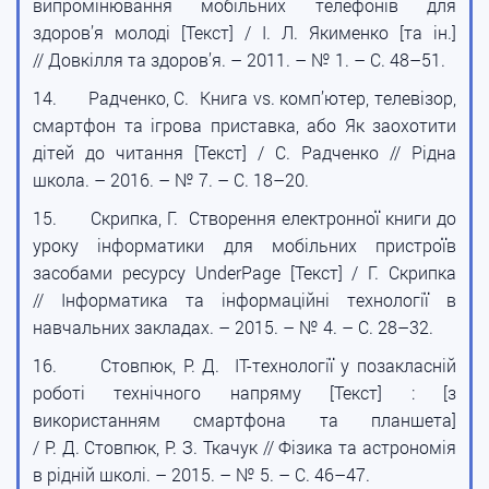
випромінювання мобільних телефонів для
здоров’я молоді [Текст] / І. Л. Якименко [та ін.]
// Довкілля та здоров’я. – 2011. – № 1. – С. 48–51.
14.
Радченко, С. Книга vs. комп’ютер, телевізор,
смартфон та ігрова приставка, або Як заохотити
дітей до читання [Текст] / С. Радченко // Рідна
школа. – 2016. – № 7. – С. 18–20.
15.
Скрипка, Г. Створення електронної книги до
уроку інформатики для мобільних пристроїв
засобами ресурсу UnderPage [Текст] / Г. Скрипка
// Інформатика та інформаційні технології в
навчальних закладах. – 2015. – № 4. – С. 28–32.
16.
Стовпюк, Р. Д. ІТ-технології у позакласній
роботі технічного напряму [Текст] : [з
використанням смартфона та планшета]
/ Р. Д. Стовпюк, Р. З. Ткачук // Фізика та астрономія
в рідній школі. – 2015. – № 5. – С. 46–47.