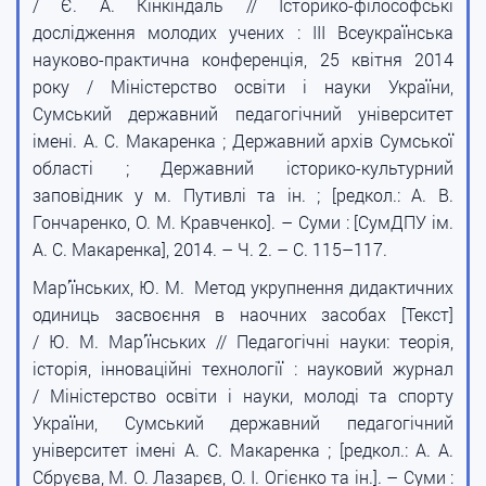
/ Є. А. Кінкіндаль // Історико-філософські
дослідження молодих учених : III Всеукраїнська
науково-практична конференція, 25 квітня 2014
року / Міністерство освіти і науки України,
Сумський державний педагогічний університет
імені. А. С. Макаренка ; Державний архів Сумської
області ; Державний історико-культурний
заповідник у м. Путивлі та ін. ; [редкол.: А. В.
Гончаренко, О. М. Кравченко]. – Суми : [СумДПУ ім.
А. С. Макаренка], 2014. – Ч. 2. – С. 115–117.
Мар’їнських, Ю. М. Метод укрупнення дидактичних
одиниць засвоєння в наочних засобах [Текст]
/ Ю. М. Мар’їнських // Педагогічні науки: теорія,
історія, інноваційні технології : науковий журнал
/ Міністерство освіти і науки, молоді та спорту
України, Сумський державний педагогічний
університет імені А. С. Макаренка ; [редкол.: А. А.
Сбруєва, М. О. Лазарєв, О. І. Огієнко та ін.]. – Суми :