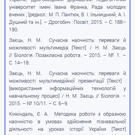
університет імені Івана Франка, Рада молодих
вчених ; [редкол.: М. П. Пантюк, В. І. Ільницький, А. І.
Душний та ін.]. – Дрогобич : Посвіт, 2015. – С. 188–
190.
Заєць, Н. М. Сучасна наочність: переваги й
можливості мультимедіа [Текст] / Н. М. Заєць
// Біологія. Позакласна робота. – 2015. – № 1. –
С. 14–18.
Заєць, Н. М. Сучасна наочність: переваги й
можливості мультимедійної презентації [Текст] :
[використання інформаційних технологій у
навчальному процесі] / Н. М. Заєць // Біологія. –
2015. – № 10/11. – С. 6–9.
Кінкіндаль, Є. А. Методика роботи з образною
наочністю в умовах здійснення пізнавальної
діяльності на уроках історії України [Текст]