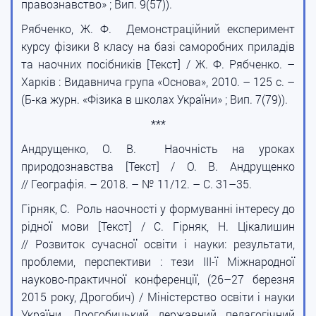
правознавство» ; Вип. 9(57)).
Рябченко, Ж. Ф. Демонстраційний експеримент
курсу фізики 8 класу на базі саморобних приладів
та наочних посібників [Текст] / Ж. Ф. Рябченко. –
Харків : Видавнича група «Основа», 2010. – 125 с. –
(Б-ка журн. «Фізика в школах України» ; Вип. 7(79)).
***
Андрущенко, О. В. Наочність на уроках
природознавства [Текст] / О. В. Андрущенко
// Географія. – 2018. – № 11/12. – С. 31–35.
Гірняк, С. Роль наочності у формуванні інтересу до
рідної мови [Текст] / С. Гірняк, Н. Цікалишин
// Розвиток сучасної освіти і науки: результати,
проблеми, перспективи : тези III-ї Міжнародної
науково-практичної конференції, (26–27 березня
2015 року, Дрогобич) / Міністерство освіти і науки
України, Дрогобицький державний педагогічний