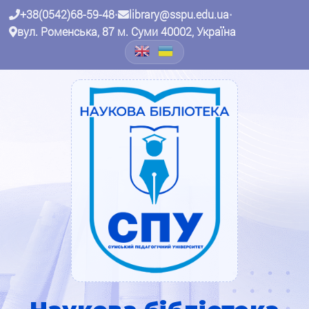
+38(0542)68-59-48
•
library@sspu.edu.ua
•
вул. Роменська, 87 м. Суми 40002, Україна