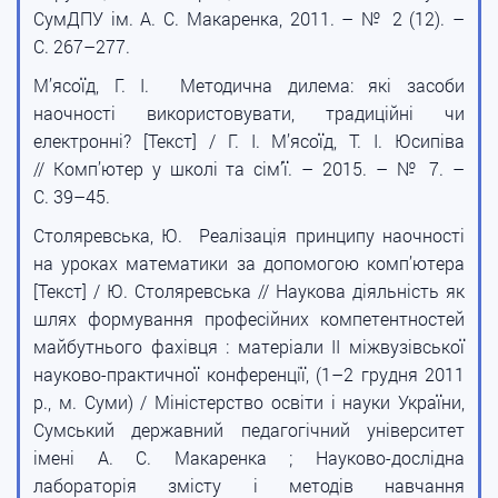
СумДПУ ім. А. С. Макаренка, 2011. – № 2 (12). –
С. 267–277.
М’ясоїд, Г. І. Методична дилема: які засоби
наочності використовувати, традиційні чи
електронні? [Текст] / Г. І. М’ясоїд, Т. І. Юсипіва
// Комп’ютер у школі та сім’ї. – 2015. – № 7. –
С. 39–45.
Столяревська, Ю. Реалізація принципу наочності
на уроках математики за допомогою комп’ютера
[Текст] / Ю. Столяревська // Наукова діяльність як
шлях формування професійних компетентностей
майбутнього фахівця : матеріали II міжвузівської
науково-практичної конференції, (1–2 грудня 2011
р., м. Суми) / Міністерство освіти і науки України,
Сумський державний педагогічний університет
імені А. С. Макаренка ; Науково-дослідна
лабораторія змісту і методів навчання