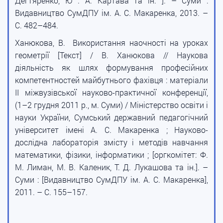
Дегтяренко, Ю . А. Картава та ін. ]. – Суми :
Видавництво СумДПУ ім. А. С. Макаренка, 2013. –
С. 482–484.
Ханюкова, В. Використання наочності на уроках
геометрії [Текст] / В. Ханюкова // Наукова
діяльність як шлях формування професійних
компетентностей майбутнього фахівця : матеріали
II міжвузівської науково-практичної конференції,
(1–2 грудня 2011 р., м. Суми) / Міністерство освіти і
науки України, Сумський державний педагогічний
університет імені А. С. Макаренка ; Науково-
дослідна лабораторія змісту і методів навчання
математики, фізики, інформатики ; [оргкомітет: Ф.
М. Лиман, М. В. Каленик, Т. Д. Лукашова та ін.]. –
Суми : [Видавництво СумДПУ ім. А. С. Макаренка],
2011. – С. 155–157.