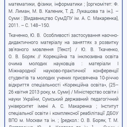
математики, фізики, інформатики ; [оргкомітет: Ф.
М. Лиман, М. В. Каленик, Т. Д. Лукашова та ін.]. –
Суми : [Видавництво СумДПУ ім. А. С. Макаренка],
2011. – С. 148–150.
Ткаченко, Ю. В. Особливості застосування наочно-
дидактичного матеріалу на заняттях з розвитку
зв’язного мовлення [Текст] / Ю. В. Ткаченко,
О. В. Боряк // Корекційна та інклюзивна освіта
очима молодих науковців : матеріали I
Міжнародної науково-практичної конференції
студентів та молодих учених присвячена 10-річчю
відкриття спеціальності «Корекційна освіта», (25–
26 квітня 2013 року, м. Суми) / Міністерство освіти і
науки України, Сумський державний педагогічний
університет імені А. С. Макаренка ; Інститут
спеціальної освіти і комплексної реабілітації ДБОУ
ВПО м. Москви та ін. ; [редкол.: О. В. Боряк, Т. М.