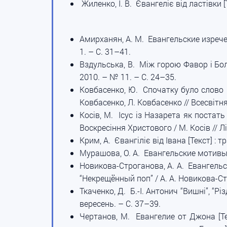
Жиленко, І. В. Євангеліє від ластівки [
Амирханян, А. М. Евангельские изречен
1. – С. 31–41.
Вздульська, В. Між горою Фавор і Бол
2010. – № 11. – С. 24–35.
Ковбасенко, Ю. Спочатку було слово [Т
Ковбасенко, Л. Ковбасенко // Всесвітня
Косів, М. Ісус із Назарета як постать
Воскресіння Христового / М. Косів // Л
Крим, А. Євангіліє від Івана [Текст] : т
Мурашова, О. А. Евангельские мотивы в
Новикова-Строганова, А. А. Евангельс
“Некрещённый поп” / А. А. Новикова-Ст
Ткаченко, Д. Б.-І. Антонич “Вишні”, “Рі
вересень. – С. 37–39.
Чертанов, М. Евангелие от Джона [Т