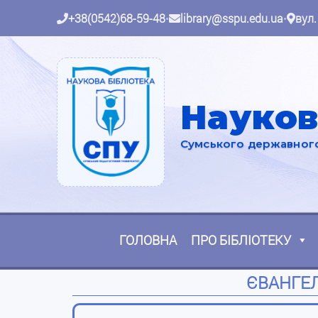
+38(0542)68-59-48
•
library@sspu.edu.ua
•
вул.
Науков
Сумського державного 
ГОЛОВНА
ПРО БІБЛІОТЕКУ
ЄВАНГЕЛ