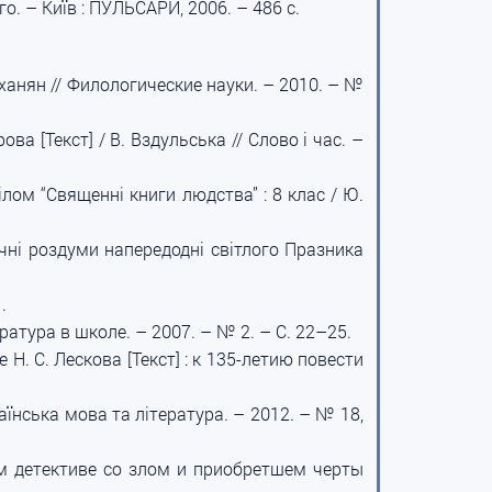
го. – Київ : ПУЛЬСАРИ, 2006. – 486 с.
рханян // Филологические науки. – 2010. – №
а [Текст] / В. Вздульська // Слово і час. –
ілом “Священні книги людства” : 8 клас / Ю.
фічні роздуми напередодні світлого Празника
.
ратура в школе. – 2007. – № 2. – С. 22–25.
. С. Лескова [Текст] : к 135-летию повести
Українська мова та література. – 2012. – № 18,
ом детективе со злом и приобретшем черты