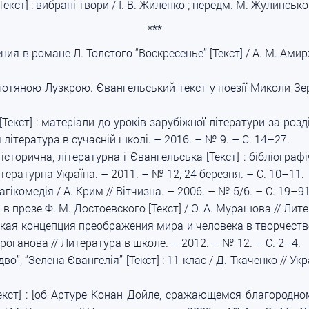
Текст] : вибрані твори / І. В. Жиленко ; передм. М. Жулинсько
***
ия в романе Л. Толстого “Воскресенье” [Текст] / А. М. Ами
отяною Лузкрою. Євангельський текст у поезії Миколи Зеров
екст] : матеріали до уроків зарубіжної літератури за розд
 література в сучасній школі. – 2016. – № 9. – С. 14–27.
 історична, літературна і Євангельська [Текст] : бібліогра
ітературна Україна. – 2011. – № 12, 24 березня. – С. 10–11.
рагікомедія / А. Крим // Вітчизна. – 2006. – № 5/6. – С. 19–91
 прозе Ф. М. Достоевского [Текст] / О. А. Мурашова // Лите
кая концепция преображения мира и человека в творчестве Н
роганова // Литература в школе. – 2012. – № 12. – С. 2–4.
здво”, “Зелена Євангелія” [Текст] : 11 клас / Д. Ткаченко // 
екст] : [об Артуре Конан Дойле, сражающемся благородн