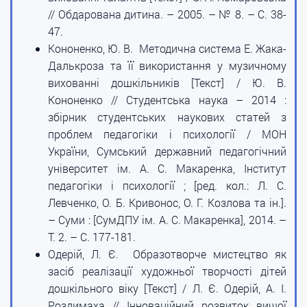
// Обдарована дитина. – 2005. – № 8. – С. 38-
47.
Кононенко, Ю. В. Методична система Е. Жака-
Далькроза та її використання у музичному
вихованні дошкільників [Текст] / Ю. В.
Кононенко // Студентська наука – 2014 :
збірник студентських наукових статей з
проблем педагогіки і психології / МОН
України, Сумський державний педагогічний
університет ім. А. С. Макаренка, Інститут
педагогіки і психології ; [ред. кол.: Л. С.
Левченко, О. Б. Кривонос, О. Г. Козлова та ін.].
– Суми : [СумДПУ ім. А. С. Макаренка], 2014. –
Т. 2. – С. 177-181.
Одерій, Л. Є. Образотворче мистецтво як
засіб реалізації художньої творчості дітей
дошкільного віку [Текст] / Л. Є. Одерій, А. І.
Роздимаха // Інноваційний розвиток вищої