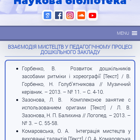
Наукова бібліотека
MENU
ВЗАЄМОДІЯ МИСТЕЦТВ У ПЕДАГОГІЧНОМУ ПРОЦЕСІ
ДОШКІЛЬНОГО ЗАКЛАДУ
Горбенко, В. Розвиток дошкільників
засобами ритміки і хореографії [Текст] / В.
Горбенко, Н. Голуб’ятникова // Музичний
керівник. – 2013. – № 11. – С. 4-10.
Зазонова, Л. В. Комплексное занятие с
использованием оригами [Текст] / Л. В.
Зазонова, Н. П. Балихина // Логопед. – 2013. –
№ 3. – С. 55-58.
Комаровська, О. А. Інтеграція мистецтв у
вихованні талантів [Текст] / О. А. Комаровська