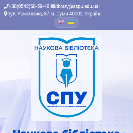
+38(0542)68-59-48
•
library@sspu.edu.ua
•
вул. Роменська, 87 м. Суми 40002, Україна