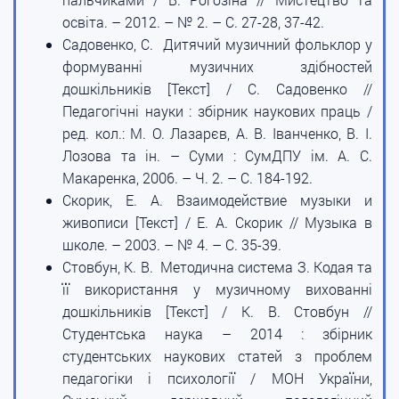
освіта. – 2012. – № 2. – С. 27-28, 37-42.
Садовенко, С. Дитячий музичний фольклор у
формуванні музичних здібностей
дошкільників [Текст] / С. Садовенко //
Педагогічні науки : збірник наукових праць /
ред. кол.: М. О. Лазарєв, А. В. Іванченко, В. І.
Лозова та ін. – Суми : СумДПУ ім. А. С.
Макаренка, 2006. – Ч. 2. – С. 184-192.
Скорик, Е. А. Взаимодействие музыки и
живописи [Текст] / Е. А. Скорик // Музыка в
школе. – 2003. – № 4. – С. 35-39.
Стовбун, К. В. Методична система З. Кодая та
її використання у музичному вихованні
дошкільників [Текст] / К. В. Стовбун //
Студентська наука – 2014 : збірник
студентських наукових статей з проблем
педагогіки і психології / МОН України,