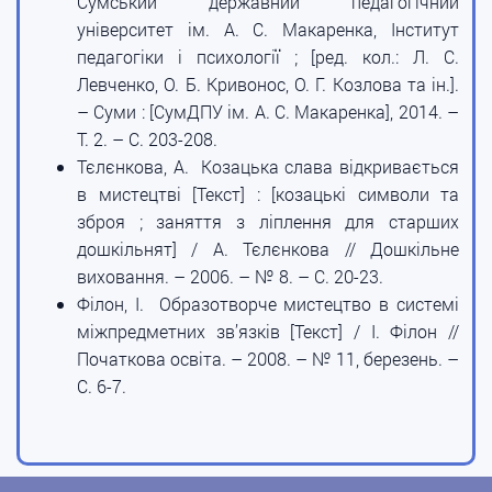
Сумський державний педагогічний
університет ім. А. С. Макаренка, Інститут
педагогіки і психології ; [ред. кол.: Л. С.
Левченко, О. Б. Кривонос, О. Г. Козлова та ін.].
– Суми : [СумДПУ ім. А. С. Макаренка], 2014. –
Т. 2. – С. 203-208.
Тєлєнкова, А. Козацька слава відкривається
в мистецтві [Текст] : [козацькі символи та
зброя ; заняття з ліплення для старших
дошкільнят] / А. Тєлєнкова // Дошкільне
виховання. – 2006. – № 8. – С. 20-23.
Філон, І. Образотворче мистецтво в системі
міжпредметних зв’язків [Текст] / І. Філон //
Початкова освіта. – 2008. – № 11, березень. –
С. 6-7.