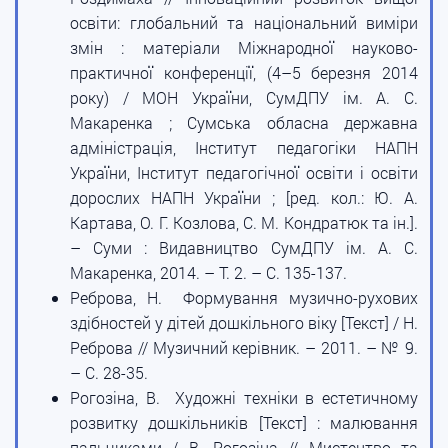
освіти: глобальний та національний виміри
змін : матеріали Міжнародної науково-
практичної конференції, (4–5 березня 2014
року) / МОН України, СумДПУ ім. А. С.
Макаренка ; Сумська обласна державна
адміністрація, Інститут педагогіки НАПН
України, Інститут педагогічної освіти і освіти
дорослих НАПН України ; [ред. кол.: Ю. А.
Картава, О. Г. Козлова, С. М. Кондратюк та ін.].
– Суми : Видавництво СумДПУ ім. А. С.
Макаренка, 2014. – Т. 2. – С. 135-137.
Реброва, Н. Формування музично-рухових
здібностей у дітей дошкільного віку [Текст] / Н.
Реброва // Музичний керівник. – 2011. – № 9.
– С. 28-35.
Рогозіна, В. Художні техніки в естетичному
розвитку дошкільників [Текст] : малювання
пальчиками / В. Рогозіна // Мистецтво та