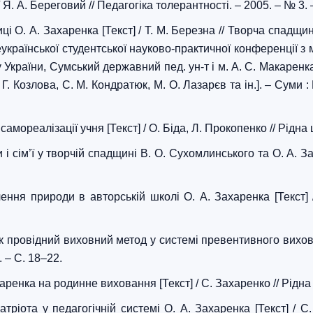
 Я. А. Береговий // Педагогіка толерантності. – 2005. – № 3. 
иці О. А. Захаренка [Текст] / Т. М. Березна // Творча спадщи
еукраїнської студентської науково-практичної конференції з
у України, Сумський державний пед. ун-т і м. А. С. Макаренк
. Г. Козлова, С. М. Кондратюк, М. О. Лазарєв та ін.]. – Суми
амореалізації учня [Текст] / О. Біда, Л. Прокопенко // Рідна 
 сім’ї у творчій спадщині В. О. Сухомлинського та О. А. Заха
ння природи в авторській школі О. А. Захаренка [Текст] /
к провідний виховний метод у системі превентивного вихова
. – С. 18–22.
аренка на родинне виховання [Текст] / С. Захаренко // Рідна 
іота у педагогічній системі О. А. Захаренка [Текст] / С.