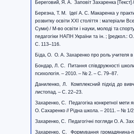
Береговий, Я. А. Заповіт Захаренка [Текст] /
Березна, Т. М. Ідеї А. С. Макаренка у практ
розвитку освіти XXI століття : матеріали Вс
Суми) / М-во освіти і науки, молоді та спорт
педагогіки НАПН України та ін. ; [редкол.: О
С. 113–116.
Біда, О. О. А. Захаренко про роль учителя в с
Бондар, Л. С. Питання співдружності школи і
психологія. – 2010. – № 2. – С. 79–87.
Даниленко, Л. Комплексний підхід до вивче
листопад. – С. 22–23.
Захаренко, С. Педагогіка конкретної мети я
О. Сахаренко // Рідна школа. – 2011. – № 1/2
Захаренко, С. Педагогічні погляди О. А. Зах
Захаренко, С. Формування громадянина-патр