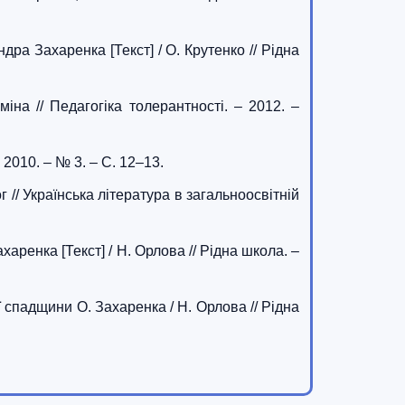
ра Захаренка [Текст] / О. Крутенко // Рідна
міна // Педагогіка толерантності. – 2012. –
 2010. – № 3. – С. 12–13.
 // Українська література в загальноосвітній
ренка [Текст] / Н. Орлова // Рідна школа. –
ї спадщини О. Захаренка / Н. Орлова // Рідна