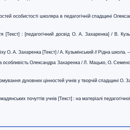
стей особистості школяра в педагогічній спадщині Олександ
[Текст] : [педагогічний досвід О. А. Захаренка] / В. Кузь
у О. А. Захаренка [Текст] / А. Кузьмінський // Рідна школа. –
а особливість Олександра Захаренка / Л. Мацько, О. Семеног
мування духовних цінностей учнів у творчій спадщині О. Заха
дянських почуттів учнів [Текст] : на матеріалі педагогічно