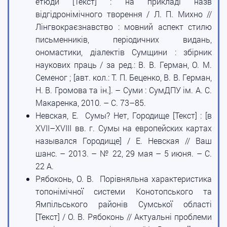
етюди [Текст] : на прикладі назв
відгідронімічного творення / Л. П. Михно //
Лінгвокраєзнавство : мовний аспект стилю
письменників, періодичних видань,
ономастики, діалектів Сумщини : збірник
наукових праць / за ред.: В. В. Герман, О. М.
Семеног ; [авт. кол.: Т. П. Беценко, В. В. Герман,
Н. В. Громова та ін.]. – Суми : СумДПУ ім. А. С.
Макаренка, 2010. – С. 73–85.
Невская, Е. Сумы? Нет, Городище [Текст] : [в
ХVII–ХVIII вв. г. Сумы на европейских картах
назывался Городище] / Е. Невская // Ваш
шанс. – 2013. – № 22, 29 мая – 5 июня. – С.
22 А.
Рябоконь, О. В. Порівняльна характеристика
топонімічної системи Конотопського та
Ямпільського районів Сумської області
[Текст] / О. В. Рябоконь // Актуальні проблеми