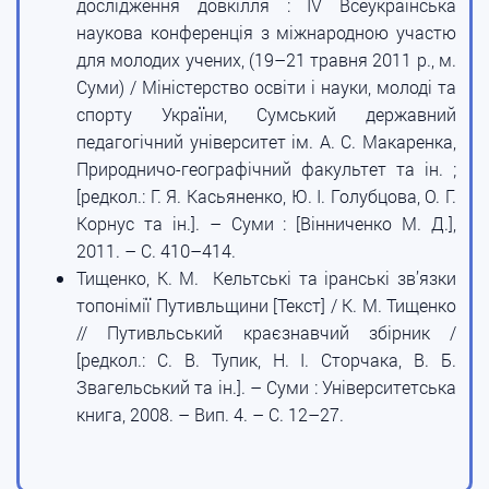
дослідження довкілля : IV Всеукраїнська
наукова конференція з міжнародною участю
для молодих учених, (19–21 травня 2011 р., м.
Суми) / Міністерство освіти і науки, молоді та
спорту України, Сумський державний
педагогічний університет ім. А. С. Макаренка,
Природничо-географічний факультет та ін. ;
[редкол.: Г. Я. Касьяненко, Ю. І. Голубцова, О. Г.
Корнус та ін.]. – Суми : [Вінниченко М. Д.],
2011. – С. 410–414.
Тищенко, К. М. Кельтські та іранські зв’язки
топонімії Путивльщини [Текст] / К. М. Тищенко
// Путивльський краєзнавчий збірник /
[редкол.: С. В. Тупик, Н. І. Сторчака, В. Б.
Звагельський та ін.]. – Суми : Університетська
книга, 2008. – Вип. 4. – С. 12–27.