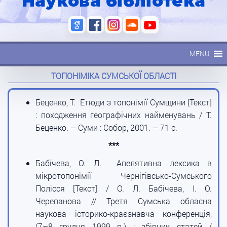
Наукова бібліотека
MENU
ТОПОНІМІКА СУМСЬКОЇ ОБЛАСТІ
Беценко, Т. Етюди з топонімії Сумщини [Текст]
: походження географічних найменувань / Т.
Беценко. – Суми : Собор, 2001. – 71 с.
***
Бабiчева, О. Л. Апелятивна лексика в
мiкротопонiмiї Чернiгiвсько-Сумського
Полiсся [Текст] / О. Л. Бабiчева, І. О.
Черепанова // Третя Сумська обласна
наукова історико-краєзнавча конференція,
(7–8 грудня 1999 р.) : збірник статей /