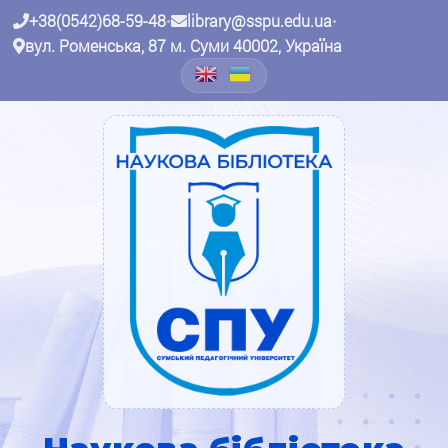
+38(0542)68-59-48
•
library@sspu.edu.ua
•
вул. Роменська, 87 м. Суми 40002, Україна