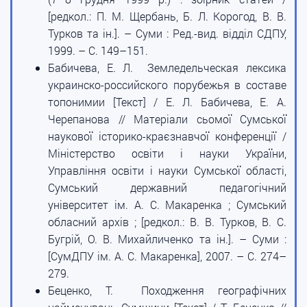
[редкол.: П. М. Щербань, Б. Л. Корогод, В. В.
Турков та ін.]. – Суми : Ред.-вид. відділ СДПУ,
1999. – С. 149–151.
Бабичева, Е. Л. Земледельческая лексика
украинско-российского порубежья в составе
топонимии [Текст] / Е. Л. Бабичева, Е. А.
Черепанова // Матеріали сьомої Сумської
наукової історико-краєзнавчої конференції /
Міністерство освіти і науки України,
Управління освіти і науки Сумської області,
Сумський державний педагогічний
університет ім. А. С. Макаренка ; Сумський
обласний архів ; [редкол.: В. В. Турков, В. С.
Бугрій, О. В. Михайличенко та ін.]. – Суми :
[СумДПУ ім. А. С. Макаренка], 2007. – С. 274–
279.
Беценко, Т. Походження географічних