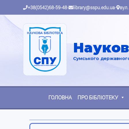
+38(0542)68-59-48
•
library@sspu.edu.ua
•
вул.
Науков
Сумського державного 
ГОЛОВНА
ПРО БІБЛІОТЕКУ