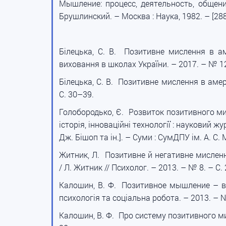
Мышление: процесс, деятельность, общение
Брушлинский. – Москва : Наука, 1982. – [288
Білецька, С. В. Позитивне мислення в амер
виховання в школах України. – 2017. – № 12
Білецька, С. В. Позитивне мислення в амери
С. 30–39.
Голобородько, Є. Розвиток позитивного мисл
історія, інноваційні технології : науковий жу
Дж. Бішоп та ін.]. – Суми : СумДПУ ім. А. С.
Житник, Л. Позитивне й негативне мислення
/ Л. Житник // Психолог. – 2013. – № 8. – С.
Калошин, В. Ф. Позитивное мышление – важ
психологія та соціальна робота. – 2013. – №
Калошин, В. Ф. Про систему позитивного мисл