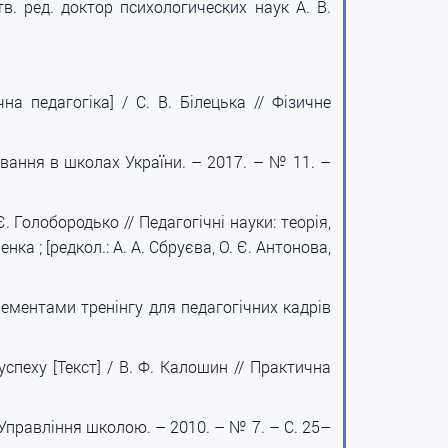
в. ред. доктор психологических наук А. В.
на педагогіка] / С. В. Білецька // Фізичне
ховання в школах України. – 2017. – № 11. –
 Голобородько // Педагогічні науки: теорія,
нка ; [редкол.: А. А. Сбруєва, О. Є. Антонова,
лементами тренінгу для педагогічних кадрів
пеху [Текст] / В. Ф. Калошин // Практична
/ Управління школою. – 2010. – № 7. – С. 25–