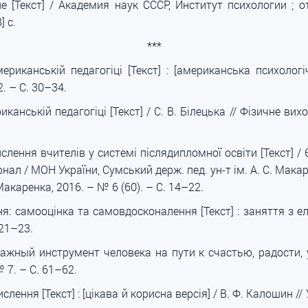
 [Текст] / Академия наук СССР, Институт психологии ; от
] c.
***
иканській педагогіці [Текст] : [американська психологіч
. – С. 30–34.
канській педагогіці [Текст] / С. В. Білецька // Фізичне ви
ення вчителів у системі післядипломної освіти [Текст] / Є.
рнал / МОН України, Сумський держ. пед. ун-т ім. А. С. Макаре
 Макаренка, 2016. – № 6 (60). – С. 14–22.
: самооцінка та самовдосконалення [Текст] : заняття з е
 21–23.
ный инструмент человека на пути к счастью, радости, ус
 7. – С. 61–62.
ення [Текст] : [цікава й корисна версія] / В. Ф. Калошин /