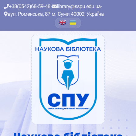
+38(0542)68-59-48
•
library@sspu.edu.ua
•
вул. Роменська, 87 м. Суми 40002, Україна