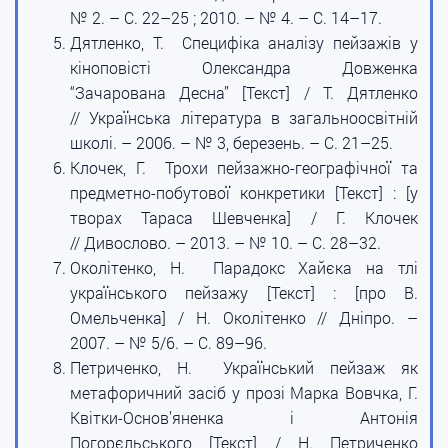
№ 2. – С. 22–25 ; 2010. – № 4. – С. 14–17.
Дятленко, Т. Специфіка аналізу пейзажів у
кіноповісті Олександра Довженка
“Зачарована Десна” [Текст] / Т. Дятленко
// Українська література в загальноосвітній
школі. – 2006. – № 3, березень. – С. 21–25.
Клочек, Г. Трохи пейзажно-географічної та
предметно-побутової конкретики [Текст] : [у
творах Тараса Шевченка] / Г. Клочек
// Дивослово. – 2013. – № 10. – С. 28–32.
Околітенко, Н. Парадокс Хайєка на тлі
українського пейзажу [Текст] : [про В.
Омельченка] / Н. Околітенко // Дніпро. –
2007. – № 5/6. – С. 89–96.
Петриченко, Н. Український пейзаж як
метафоричний засіб у прозі Марка Вовчка, Г.
Квітки-Основ’яненка і Антонія
Погорєльського [Текст] / Н. Петриченко