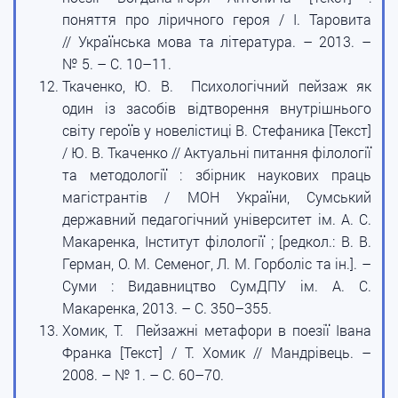
поняття про ліричного героя / І. Таровита
// Українська мова та література. – 2013. –
№ 5. – С. 10–11.
Ткаченко, Ю. В. Психологічний пейзаж як
один із засобів відтворення внутрішнього
світу героїв у новелістиці В. Стефаника [Текст]
/ Ю. В. Ткаченко // Актуальні питання філології
та методології : збірник наукових праць
магістрантів / МОН України, Сумський
державний педагогічний університет ім. А. С.
Макаренка, Інститут філології ; [редкол.: В. В.
Герман, О. М. Семеног, Л. М. Горболіс та ін.]. –
Суми : Видавництво СумДПУ ім. А. С.
Макаренка, 2013. – С. 350–355.
Хомик, Т. Пейзажні метафори в поезії Івана
Франка [Текст] / Т. Хомик // Мандрівець. –
2008. – № 1. – С. 60–70.