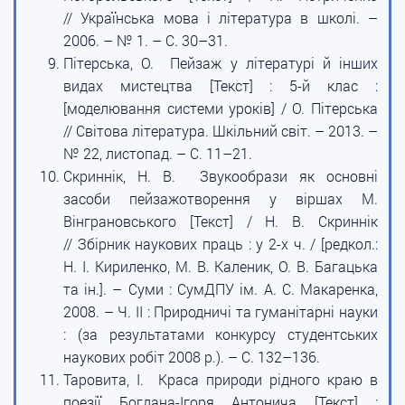
// Українська мова і література в школі. –
2006. – № 1. – С. 30–31.
Пітерська, О. Пейзаж у літературі й інших
видах мистецтва [Текст] : 5-й клас :
[моделювання системи уроків] / О. Пітерська
// Світова література. Шкільний світ. – 2013. –
№ 22, листопад. – С. 11–21.
Скриннік, Н. В. Звукообрази як основні
засоби пейзажотворення у віршах М.
Вінграновського [Текст] / Н. В. Скриннік
// Збірник наукових праць : у 2-х ч. / [редкол.:
Н. І. Кириленко, М. В. Каленик, О. В. Багацька
та ін.]. – Суми : СумДПУ ім. А. С. Макаренка,
2008. – Ч. ІІ : Природничі та гуманітарні науки
: (за результатами конкурсу студентських
наукових робіт 2008 р.). – С. 132–136.
Таровита, І. Краса природи рідного краю в
поезії Богдана-Ігоря Антонича [Текст] :