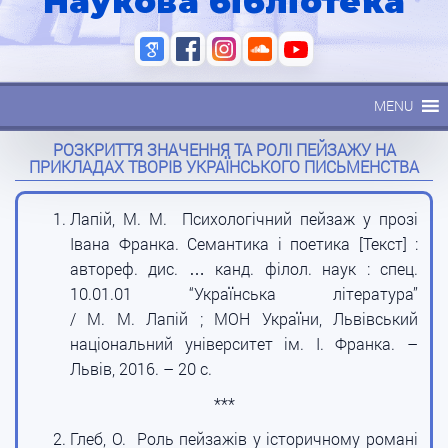
Наукова бібліотека
MENU
РОЗКРИТТЯ ЗНАЧЕННЯ ТА РОЛІ ПЕЙЗАЖУ НА
ПРИКЛАДАХ ТВОРІВ УКРАЇНСЬКОГО ПИСЬМЕНСТВА
Лапій, М. М. Психологічний пейзаж у прозі
Івана Франка. Семантика і поетика [Текст] :
автореф. дис. … канд. філол. наук : спец.
10.01.01 “Українська література”
/ М. М. Лапій ; МОН України, Львівський
національний університет ім. І. Франка. –
Львів, 2016. – 20 с.
***
Глеб, О. Роль пейзажів у історичному романі