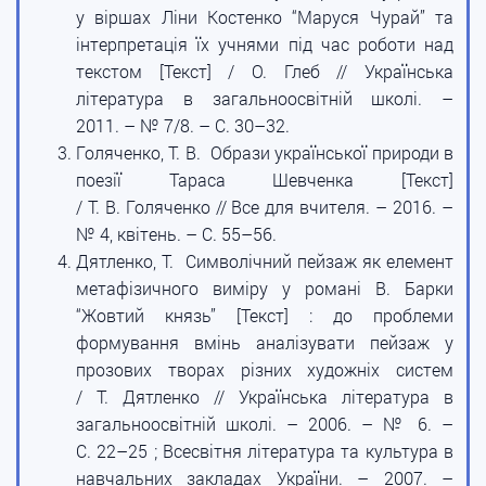
у віршах Ліни Костенко “Маруся Чурай” та
інтерпретація їх учнями під час роботи над
текстом [Текст] / О. Глеб // Українська
література в загальноосвітній школі. –
2011. – № 7/8. – С. 30–32.
Голяченко, Т. В. Образи української природи в
поезії Тараса Шевченка [Текст]
/ Т. В. Голяченко // Все для вчителя. – 2016. –
№ 4, квітень. – С. 55–56.
Дятленко, Т. Символічний пейзаж як елемент
метафізичного виміру у романі В. Барки
“Жовтий князь” [Текст] : до проблеми
формування вмінь аналізувати пейзаж у
прозових творах різних художніх систем
/ Т. Дятленко // Українська література в
загальноосвітній школі. – 2006. – № 6. –
С. 22–25 ; Всесвітня література та культура в
навчальних закладах України. – 2007. –