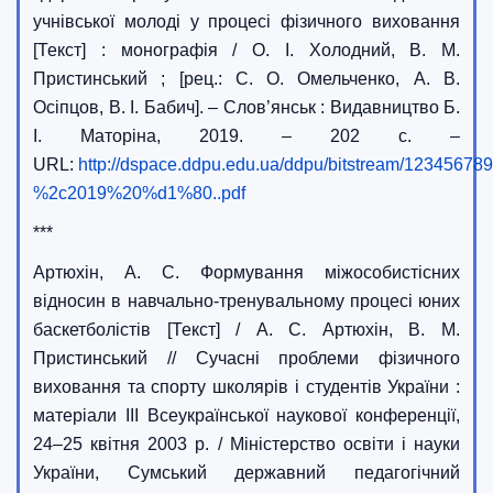
учнівської молоді у процесі фізичного виховання
[Текст] : монографія / О. І. Холодний, В. М.
Пристинський ; [рец.: С. О. Омельченко, А. В.
Осіпцов, В. І. Бабич]. – Слов’янськ : Видавництво Б.
І. Маторіна, 2019. – 202 с. –
URL:
http://dspace.ddpu.edu.ua/ddpu/bitstr
%2c2019%20%d1%80..pdf
***
Артюхін, А. С. Формування міжособистісних
відносин в навчально-тренувальному процесі юних
баскетболістів [Текст] / А. С. Артюхін, В. М.
Пристинський // Сучасні проблеми фізичного
виховання та спорту школярів і студентів України :
матеріали ІІІ Всеукраїнської наукової конференції,
24–25 квітня 2003 р. / Міністерство освіти і науки
України, Сумський державний педагогічний