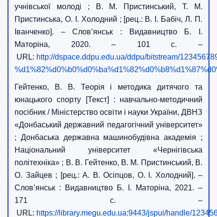
учнівської молоді ; В. М. Пристинський, Т. М.
Пристинська, О. І. Холодний ; [рец.: В. І. Бабіч, Л. П.
Іванченко]. – Слов’янськ : Видавництво Б. І.
Маторіна, 2020. – 101 с. –
URL:
http://dspace.ddpu.edu.ua/ddpu/bitstr
%d1%82%d0%b0%d0%ba%d1%82%d0%b8%d1%87%d0
Гейтенко, В. В. Теорія і методика дитячого та
юнацького спорту [Текст] : навчально-методичний
посібник / Міністерство освіти і науки України, ДВНЗ
«Донбаський державний педагогічний університет»
; Донбаська державна машинобудівна академія ;
Національний університет «Чернігівська
політехніка» ; В. В. Гейтенко, В. М. Пристинський, В.
О. Зайцев ; [рец.: А. В. Осіпцов, О. І. Холодний]. –
Слов’янськ : Видавництво Б. І. Маторіна, 2021. –
171 с. –
URL:
https://library.megu.edu.ua:9443/jspui/handle/1234