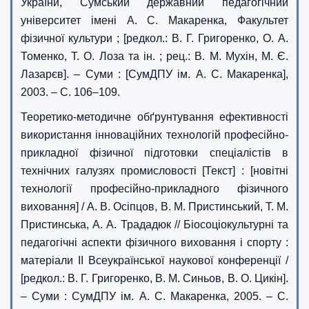
України, Сумський державний педагогічний
університет імені А. С. Макаренка, Факультет
фізичної культури ; [редкол.: В. Г. Григоренко, О. А.
Томенко, Т. О. Лоза та ін. ; рец.: В. М. Мухін, М. Є.
Лазарєв]. – Суми : [СумДПУ ім. А. С. Макаренка],
2003. – С. 106–109.
Теоретико-методичне обґрунтування ефективності
використання інноваційних технологій професійно-
прикладної фізичної підготовки спеціалістів в
технічних галузях промисловості [Текст] : [новітні
технології професійно-прикладного фізичного
виховання] / А. В. Осіпцов, В. М. Пристинський, Т. М.
Пристинська, А. А. Трададюк // Біосоціокультурні та
педагогічні аспекти фізичного виховання і спорту :
матеріали II Всеукраїнської наукової конференції /
[редкол.: В. Г. Григоренко, В. М. Синьов, В. О. Цикін].
– Суми : СумДПУ ім. А. С. Макаренка, 2005. – С.