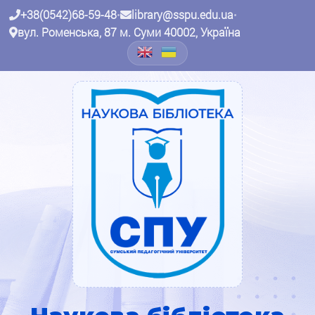
+38(0542)68-59-48
•
library@sspu.edu.ua
•
вул. Роменська, 87 м. Суми 40002, Україна