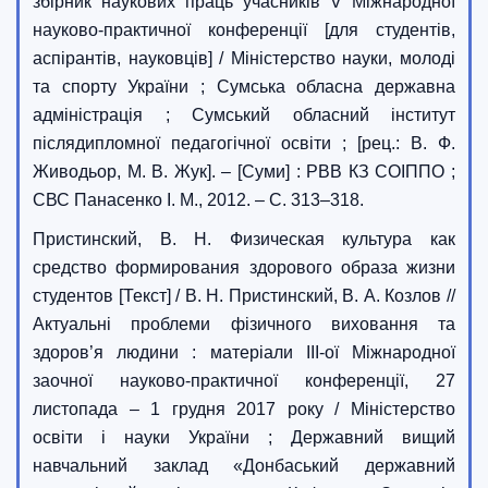
збірник наукових праць учасників V Міжнародної
науково-практичної конференції [для студентів,
аспірантів, науковців] / Міністерство науки, молоді
та спорту України ; Сумська обласна державна
адміністрація ; Сумський обласний інститут
післядипломної педагогічної освіти ; [рец.: В. Ф.
Живодьор, М. В. Жук]. – [Суми] : РВВ КЗ СОІППО ;
СВС Панасенко І. М., 2012. – С. 313–318.
Пристинский, В. Н. Физическая культура как
средство формирования здорового образа жизни
студентов [Текст] / В. Н. Пристинский, В. А. Козлов //
Актуальні проблеми фізичного виховання та
здоров’я людини : матеріали III-ої Міжнародної
заочної науково-практичної конференції, 27
листопада – 1 грудня 2017 року / Міністерство
освіти і науки України ; Державний вищий
навчальний заклад «Донбаський державний