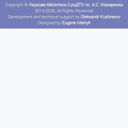
Copyright ©
Наукова бібліотека СумДПУ ім. А.С. Макаренка
2014-2026, All Rights Reserved
Development and technical support by
Oleksandr Kushnerov
Designed by
Eugene Melnyk