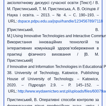
аксіологічному дискурсі сучасної освіти [Текст] / В.
М. Пристинський, Т. М. Пристинська, А. В. Осіпцов //
Наука і освіта. – 2013. – № 4. – C. 190–193. –
URL:
dspace.pdpu.edu.ua/jspui/handle/123456789/7118
[Пристинський, В.
М.] Using Innovative Technologies and Interactive Communic
Використання інноваційних технологій та
інтерактивних комунікацій здоров’язбереження в
практиці фізичного виховання / [В. М.
Пристинський]
// Innovative and Information Technologies in Educational
38. University of Technology, Katowice. Publishing
House of University of Technology. – Katowice,
2020. – Підрозділ 2.9. – Р. 145–152. –
URL:
http://www.wydawnictwo.wst.pl/uploads/files/600
Пристинський, В. Оперативні способи контролю за
формуванням рівня професійних знань, умінь і