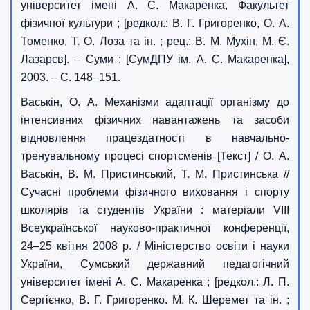
університет імені А. С. Макаренка, Факультет
фізичної культури ; [редкол.: В. Г. Григоренко, О. А.
Томенко, Т. О. Лоза та ін. ; рец.: В. М. Мухін, М. Є.
Лазарєв]. – Суми : [СумДПУ ім. А. С. Макаренка],
2003. – С. 148–151.
Васькін, О. А. Механізми адаптації організму до
інтенсивних фізичних навантажень та засоби
відновлення працездатності в навчально-
тренувальному процесі спортсменів [Текст] / О. А.
Васькін, В. М. Пристинський, Т. М. Пристинська //
Сучасні проблеми фізичного виховання і спорту
школярів та студентів України : матеріали VIII
Всеукраїнської науково-практичної конференції,
24–25 квітня 2008 р. / Міністерство освіти і науки
України, Сумський державний педагогічний
університет імені А. С. Макаренка ; [редкол.: Л. П.
Сергієнко, В. Г. Григоренко. М. К. Шеремет та ін. ;