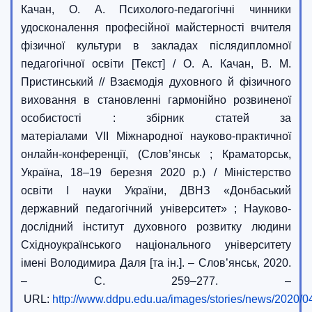
Качан, О. А. Психолого-педагогічні чинники
удосконалення професійної майстерності вчителя
фізичної культури в закладах післядипломної
педагогічної освіти [Текст] / О. А. Качан, В. М.
Пристинський // Взаємодія духовного й фізичного
виховання в становленні гармонійно розвиненої
особистості : збірник статей за
матеріалами VІI Міжнародної науково-практичної
онлайн-конференції, (Слов’янськ ; Краматорськ,
Україна, 18–19 березня 2020 р.) / Міністерство
освіти І науки України, ДВНЗ «Донбаський
державний педагогічний університет» ; Науково-
дослідний інститут духовного розвитку людини
Східноукраїнського національного університету
імені Володимира Даля [та ін.]. – Слов’янськ, 2020.
– С. 259–277. –
URL:
http://www.ddpu.edu.ua/images/stories/news/2020/