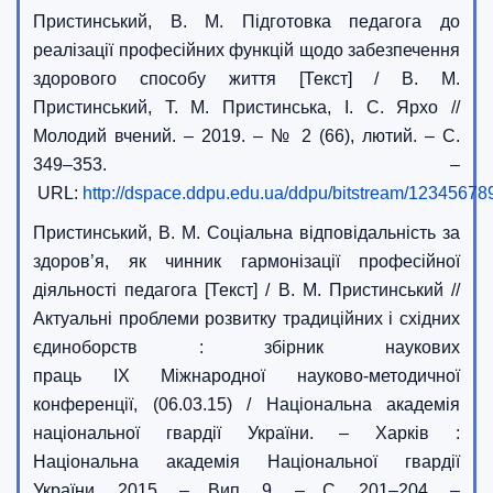
Пристинський, В. М. Підготовка педагога до
реалізації професійних функцій щодо забезпечення
здорового способу життя [Текст] / В. М.
Пристинський, Т. М. Пристинська, І. С. Ярхо //
Молодий вчений. – 2019. – № 2 (66), лютий. – С.
349–353. –
URL:
http://dspace.ddpu.edu.ua/ddpu/bitstre
Пристинський, В. М. Соціальна відповідальність за
здоров’я, як чинник гармонізації професійної
діяльності педагога [Текст] / В. М. Пристинський //
Актуальні проблеми розвитку традиційних і східних
єдиноборств : збірник наукових
праць IX Міжнародної науково-методичної
конференції, (06.03.15) / Національна академія
національної гвардії України. – Харків :
Національна академія Національної гвардії
України, 2015. – Вип. 9. – С. 201–204. –