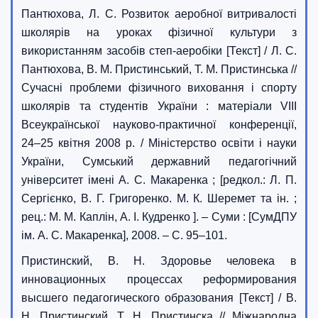
Пантюхова, Л. С. Розвиток аеробної витривалості
школярів на уроках фізичної культури з
використанням засобів степ-аеробіки [Текст] / Л. С.
Пантюхова, В. М. Пристинський, Т. М. Пристинська //
Сучасні проблеми фізичного виховання і спорту
школярів та студентів України : матеріали VIII
Всеукраїнської науково-практичної конференції,
24–25 квітня 2008 р. / Міністерство освіти і науки
України, Сумський державний педагогічний
університет імені А. С. Макаренка ; [редкол.: Л. П.
Сергієнко, В. Г. Григоренко. М. К. Шеремет та ін. ;
рец.: М. М. Каплін, А. І. Кудренко ]. – Суми : [СумДПУ
ім. А. С. Макаренка], 2008. – С. 95–101.
Пристинский, В. Н. Здоровье человека в
инновационных процессах реформирования
высшего педагогического образования [Текст] / В.
Н. Пристинский, Т. Н. Пристинска // Міжнародна