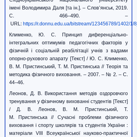
імені Володимира Даля [та ін.]. – Слов’янськ, 2019.
С. 466–490. –
URL:
https://r.donnu.edu.ua/bitstream/12
Клименко, Ю. С. Принцип диференціально-
інтегральних оптимумів педагогічних факторів у
фізичній і соціальній реабілітації учнів з вадами
опорно-рухового апарату [Текст] / Ю. С. Клименко,
В. М. Пристинський, Т. М. Пристинська // Теорія та
методика фізичного виховання. – 2007. – № 2. – С.
44–46.
Леонов, Д. В. Використання методів оздоровчого
тренування у фізичному вихованні студентів [Текст]
/ Д. В. Леонов, В. М. Пристинський, Т.
М. Пристинська // Сучасні проблеми фізичного
виховання і спорту школярів та студентів України :
матеріали VIII Всеукраїнської науково-практичної