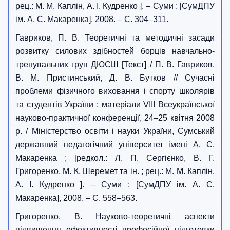
рец.: М. М. Каплін, А. І. Кудренко ]. – Суми : [СумДПУ
ім. А. С. Макаренка], 2008. – С. 304–311.
Гавриков, П. В. Теоретичні та методичні засади
розвитку силових здібностей борців навчально-
тренувальних груп ДЮСШ [Текст] / П. В. Гавриков,
В. М. Пристинський, Д. В. Бутков // Сучасні
проблеми фізичного виховання і спорту школярів
та студентів України : матеріали VIII Всеукраїнської
науково-практичної конференції, 24–25 квітня 2008
р. / Міністерство освіти і науки України, Сумський
державний педагогічний університет імені А. С.
Макаренка ; [редкол.: Л. П. Сергієнко, В. Г.
Григоренко. М. К. Шеремет та ін. ; рец.: М. М. Каплін,
А. І. Кудренко ]. – Суми : [СумДПУ ім. А. С.
Макаренка], 2008. – С. 558–563.
Григоренко, В. Науково-теоретичні аспекти
підвищення ефективності професійної підготовки