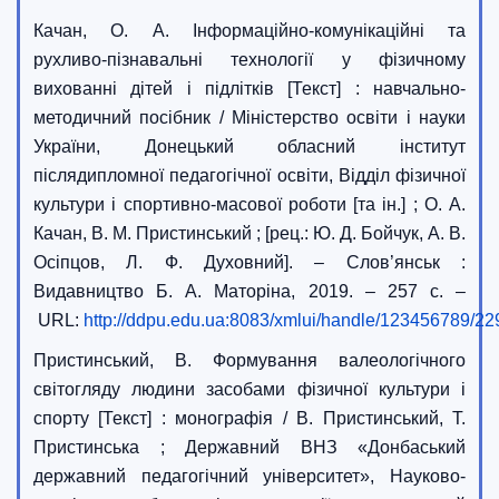
Качан, О. А. Інформаційно-комунікаційні та
рухливо-пізнавальні технології у фізичному
вихованні дітей і підлітків [Текст] : навчально-
методичний посібник / Міністерство освіти і науки
України, Донецький обласний інститут
післядипломної педагогічної освіти, Відділ фізичної
культури і спортивно-масової роботи [та ін.] ; О. А.
Качан, В. М. Пристинський ; [рец.: Ю. Д. Бойчук, А. В.
Осіпцов, Л. Ф. Духовний]. – Слов’янськ :
Видавництво Б. А. Маторіна, 2019. – 257 с. –
URL:
http://ddpu.edu.ua:8083/xmlui/handle/123456789/22
Пристинський, В. Формування валеологічного
світогляду людини засобами фізичної культури і
спорту [Текст] : монографія / В. Пристинський, Т.
Пристинська ; Державний ВНЗ «Донбаський
державний педагогічний університет», Науково-