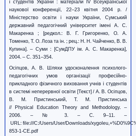
і студентів України : матеріали IV Всеукраїнської
наукової конференції, 22–23 квітня 2004 р. /
Міністерство освіти і науки України, Сумський
державний педагогічний університет імені А. С.
Макаренка ; [редкол.: В. Г. Григоренко, О. А.
Томенко, Т. О. Лоза та ін. ; рец.: Н. Н. Чайченко, В. В.
Купина]. – Суми : [СумДПУ ім. А. С. Макаренка],
2004. – С. 351–354.
Осіпцов, А. В. Шляхи удосконалення психолого-
педагогічних умов організації професійно-
прикладного фізичного виховання учнів і студентів
в системі неперервної освіти [Текст] / А. В. Осіпцов,
В. М. Пристинський, Т. М. Пристинська
// Physical Education Theory and Methodology. –
2006. – № 3. – С. 9–11. –
URL: file:///C:/Users/User/Downloads/xygo
853-1-CE.pdf