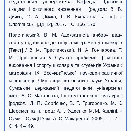
педагогічний університет», Кафедра Здоров’я
людини і фізичного виховання ; [редкол.: В. В.
Дичко, О. А. Дичко, І. В. Кушакова та ін.]. –
Слов’янськ : [ДДПУ], 2017. – С. 166–170.
Пристинський, В. М. Адекватність вибору виду
спорту відповідно до типу темпераменту школярів
[Текст] / В. М. Пристинський, Н. А. Гончарова, Т.
М. Пристинська // Сучасні проблеми фізичного
виховання і спорту школярів та студентів України :
матеріали IX Всеукраїнської науково-практичної
конференції / Міністерство освіти і науки України,
Сумський державний педагогічний університет
імені А. С. Макаренка, Інститут фізичної культури ;
[редкол.: Л. П. Сергієнко, В. Г. Григоренко. М. К.
Шеремет та ін. ; рец.: А. І. Кудренко, М. М. Каплін]. –
Суми : [СумДПУ ім. А. С. Макаренка], 2009. – Т. 2. –
С. 444–449.