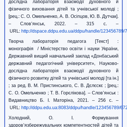
дослідна лабораторія взаємодії духовного й
фізичного виховання дітей та учнівської молоді ;
[рец.: С. О. Омельченко, А. В. Осіпцов, Ю. В. Дутчак].
– Слов’янськ, 2022. – 315 с. –
URL:
http://dspace.ddpu.edu.ua/ddpu/handle/123456789/
Творча лабораторія педагога [Текст] :
монографія / Міністерство освіти і науки України,
Державний вищий навчальний заклад «Донбаський
державний педагогічний університет», Науково-
дослідна лабораторія взаємодії духовного й
фізичного розвитку дітей та учнівської молоді [та ін.]
; за ред. В. М. Пристинського, С. В. Дєлєскє ; [рец.:
С. О. Омельченко ; Т. В. Горєлікова]. – Слов’янськ :
Видавництво Б. І. Маторіна, 2021. – 256 с. –
URL:
http://ddpu.edu.ua:8083/ddpu/handle/123456789/67
Холодний, О. І. Формування
здоров’язбережувальних компетентностей дітей та