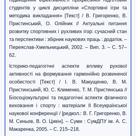
студентів у циклі дисципліни «Спортивні ігри та
методика викладання» [Текст] / В. Григоренко, В.
Пристинський, О. Олійник // Актуальні питання
розвитку спортивних і рухливих ігор: сучасний стан
та перспективи : збірник наукових праць : додаток. –
Переяслав-Хмельницький, 2002. – Вип. 3. – С. 57–
62.
Історико-педагогічні аспекти впливу рухової
активності на формування гармонійно розвиненої
особистості [Текст] / І. В. Макущенко, В. М.
Пристинський, Ю. С. Клименко, Т. М. Пристинська //
Біосоціокультурні та педагогічні аспекти фізичного
виховання і спорту : матеріали II Всеукраїнської
наукової конференції / [редкол.: В. Г. Григоренко, В.
М. Синьов, В. О. Цикін]. – Суми : СумДПУ ім. А. С.
Макаренка, 2005. – С. 215–218.