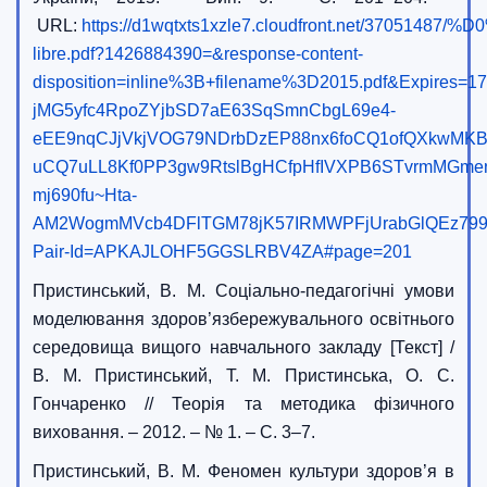
URL:
https://d1wqtxts1xzle7.cloudfront.net
libre.pdf?1426884390=&response-content-
disposition=inline%3B+filename%3D2015.pdf&Expires
jMG5yfc4RpoZYjbSD7aE63SqSmnCbgL69e4-
eEE9nqCJjVkjVOG79NDrbDzEP88nx6foCQ1ofQXkwMKB
uCQ7uLL8Kf0PP3gw9RtslBgHCfpHfIVXPB6STvrmMGme
mj690fu~Hta-
AM2WogmMVcb4DFlTGM78jK57IRMWPFjUrabGlQEz799
Pair-Id=APKAJLOHF5GGSLRBV4ZA#page=201
Пристинський, В. М. Соціально-педагогічні умови
моделювання здоров’язбережувального освітнього
середовища вищого навчального закладу [Текст] /
В. М. Пристинський, Т. М. Пристинська, О. С.
Гончаренко // Теорія та методика фізичного
виховання. – 2012. – № 1. – С. 3–7.
Пристинський, В. М. Феномен культури здоров’я в