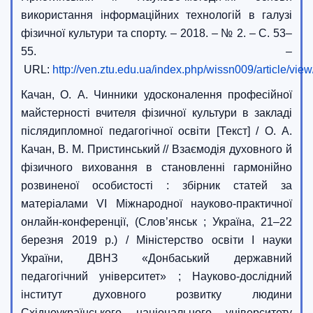
використання інформаційних технологій в галузі
фізичної культури та спорту. – 2018. – № 2. – С. 53–
55. –
URL:
http://ven.ztu.edu.ua/index.php/wissn009/article/vie
Качан, О. А. Чинники удосконалення професійної
майстерності вчителя фізичної культури в закладі
післядипломної педагогічної освіти [Текст] / О. А.
Качан, В. М. Пристинський // Взаємодія духовного й
фізичного виховання в становленні гармонійно
розвиненої особистості : збірник статей за
матеріалами VІ Міжнародної науково-практичної
онлайн-конференції, (Слов’янськ ; Україна, 21–22
березня 2019 р.) / Міністерство освіти І науки
України, ДВНЗ «Донбаський державний
педагогічний університет» ; Науково-дослідний
інститут духовного розвитку людини
Східноукраїнського національного університету