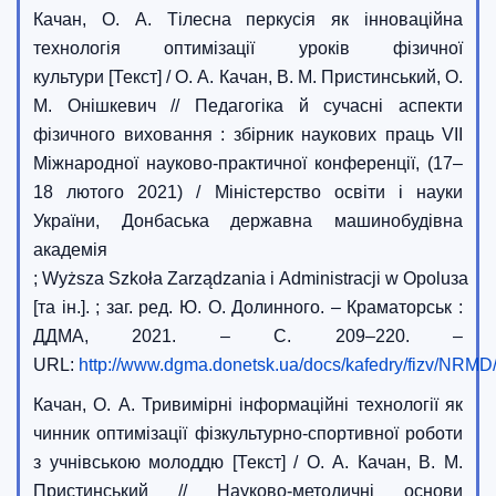
Качан, О. А. Тілесна перкусія як інноваційна
технологія оптимізації уроків фізичної
культури [Текст] / О. А. Качан, В. М. Пристинський, О.
М. Онішкевич // Педагогіка й сучасні аспекти
фізичного виховання : збірник наукових праць VІІ
Міжнародної науково-практичної конференції, (17–
18 лютого 2021) / Міністерство освіти і науки
України, Донбаська державна машинобудівна
академія
; Wyższa Szkoła Zarządzania i Administracji w Opoluза
[та ін.]. ; заг. ред. Ю. О. Долинного. – Краматорськ :
ДДМА, 2021. – С. 209–220. –
URL:
http://www.dgma.donetsk.ua/docs/kafed
Качан, О. А. Тривимірні інформаційні технології як
чинник оптимізації фізкультурно-спортивної роботи
з учнівською молоддю [Текст] / О. А. Качан, В. М.
Пристинський // Науково-методичні основи