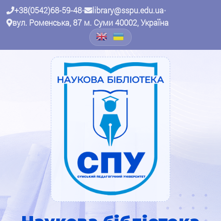
+38(0542)68-59-48
•
library@sspu.edu.ua
•
вул. Роменська, 87 м. Суми 40002, Україна