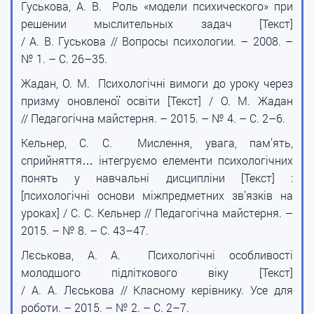
Гуськова, А. В. Роль «модели психического» при
решении мыслительных задач [Текст]
/ А. В. Гуськова // Вопросы психологии. – 2008. –
№ 1. – С. 26–35.
Жадан, О. М. Психологічні вимоги до уроку через
призму оновленої освіти [Текст] / О. М. Жадан
// Педагогічна майстерня. – 2015. – № 4. – С. 2–6.
Кельнер, С. С. Мислення, увага, пам’ять,
сприйняття… інтегруємо елементи психологічних
понять у навчальні дисципліни [Текст] :
[психологічні основи міжпредметних зв’язків на
уроках] / С. С. Кельнер // Педагогічна майстерня. –
2015. – № 8. – С. 43–47.
Лєськова, А. А. Психологічні особливості
молодшого підліткового віку [Текст]
/ А. А. Лєськова // Класному керівнику. Усе для
роботи. – 2015. – № 2. – С. 2–7.