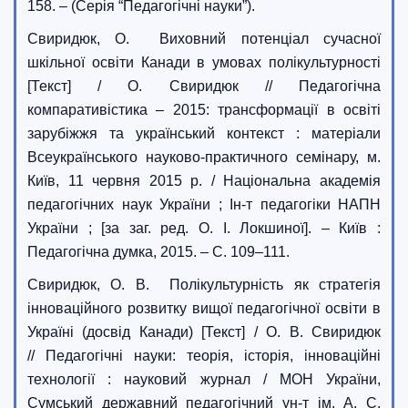
158. – (Серія “Педагогічні науки”).
Свиридюк, О. Виховний потенціал сучасної
шкільної освіти Канади в умовах полікультурності
[Текст] / О. Свиридюк // Педагогічна
компаративістика – 2015: трансформації в освіті
зарубіжжя та український контекст : матеріали
Всеукраїнського науково-практичного семінару, м.
Київ, 11 червня 2015 р. / Національна академія
педагогічних наук України ; Ін-т педагогіки НАПН
України ; [за заг. ред. О. І. Локшиної]. – Київ :
Педагогічна думка, 2015. – С. 109–111.
Свиридюк, О. В. Полікультурність як стратегія
інноваційного розвитку вищої педагогічної освіти в
Україні (досвід Канади) [Текст] / О. В. Свиридюк
// Педагогічні науки: теорія, історія, інноваційні
технології : науковий журнал / МОН України,
Сумський державний педагогічний ун-т ім. А. С.