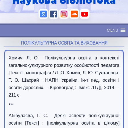
Наукова бібліотека
MENU
ПОЛІКУЛЬТУРНА ОСВІТА ТА ВИХОВАННЯ
Хомич, Л. О. Полікультурна освіта в контексті
загальнокультурного розвитку особистості педагога
[Текст] : монографія / Л. О. Хомич, Л. Ю. Султанова,
Т. О. Шахрай ; НАПН України, Ін-т пед. освіти і
освіти дорослих. – Кіровоград : [Імекс-ЛТД], 2014. –
211 с.
***
Абібулаєва, Г. С. Деякі аспекти полікультурної
освіти [Текст] : [полікультурна освіта в цілому]