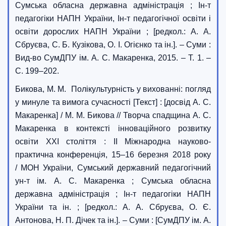
Сумська обласна державна адміністрація ; Ін-т
педагогіки НАПН України, Ін-т педагогічної освіти і
освіти дорослих НАПН України ; [редкол.: А. А.
Сбруєва, С. Б. Кузікова, О. І. Огієнко та ін.]. – Суми :
Вид-во СумДПУ ім. А. С. Макаренка, 2015. – Т. 1. –
С. 199–202.
Бикова, М. М. Полікультурність у вихованні: погляд
у минуле та вимога сучасності [Текст] : [досвід А. С.
Макаренка] / М. М. Бикова // Творча спадщина А. С.
Макаренка в контексті інноваційного розвитку
освіти XXI століття : II Міжнародна науково-
практична конференція, 15–16 березня 2018 року
/ МОН України, Сумський державний педагогічний
ун-т ім. А. С. Макаренка ; Сумська обласна
державна адміністрація ; Ін-т педагогіки НАПН
України та ін. ; [редкол.: А. А. Сбруєва, О. Є.
Антонова, Н. П. Дічек та ін.]. – Суми : [СумДПУ ім. А.