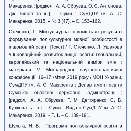
Макаренка ; [редкол.: А. А. Сбруєва, О. Є. Антонова,
Дж. Бішоп та ін.]. – Суми : СумДПУ ім. А. С.
Макаренка, 2015. – № 3 (47). – С. 153–162.
Стеченко, Т. Міжкультурна свідомість як результат
формування полікультурної мовної особистості в
іншомовній освіті [Текст] / Т. Стеченко, Л. Ушакова
// Інноваційний розвиток вищої освіти: глобальний,
європейський та національний виміри змін :
матеріали V Міжнародної науково-практичної
конференції, 16–17 квітня 2019 року / МОН України,
СумДПУ ім. А. С. Макаренка ; Департамент освіти
Сумської обласної державної адміністрації ;
[редкол.: А. А. Сбруєва, Т. М. Дегтяренко, С. Б.
Кузікова та ін.]. – Суми : Вид-во СумДПУ ім. А. С.
Макаренка, 2019. – Т. 1. – С. 189–191.
Шульга, Н. В. Програми полікультурної освіти в