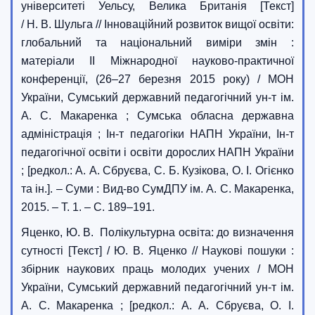
університеті Уельсу, Велика Британія [Текст]
/ Н. В. Шульга // Інноваційний розвиток вищої освіти:
глобальний та національний виміри змін :
матеріали II Міжнародної науково-практичної
конференції, (26–27 березня 2015 року) / МОН
України, Сумський державний педагогічний ун-т ім.
А. С. Макаренка ; Сумська обласна державна
адміністрація ; Ін-т педагогіки НАПН України, Ін-т
педагогічної освіти і освіти дорослих НАПН України
; [редкол.: А. А. Сбруєва, С. Б. Кузікова, О. І. Огієнко
та ін.]. – Суми : Вид-во СумДПУ ім. А. С. Макаренка,
2015. – Т. 1. – С. 189–191.
Яценко, Ю. В. Полікультурна освіта: до визначення
сутності [Текст] / Ю. В. Яценко // Наукові пошуки :
збірник наукових праць молодих учених / МОН
України, Сумський державний педагогічний ун-т ім.
А. С. Макаренка ; [редкол.: А. А. Сбруєва, О. І.