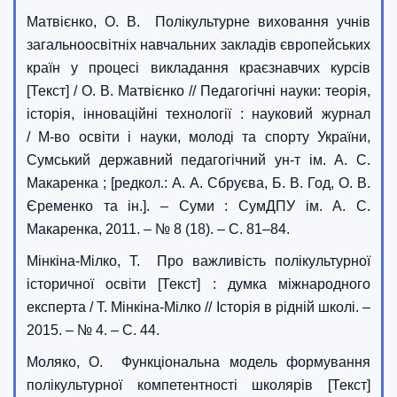
Матвієнко, О. В. Полікультурне виховання учнів
загальноосвітніх навчальних закладів європейських
країн у процесі викладання краєзнавчих курсів
[Текст] / О. В. Матвієнко // Педагогічні науки: теорія,
історія, інноваційні технології : науковий журнал
/ М-во освіти і науки, молоді та спорту України,
Сумський державний педагогічний ун-т ім. А. С.
Макаренка ; [редкол.: А. А. Сбруєва, Б. В. Год, О. В.
Єременко та ін.]. – Суми : СумДПУ ім. А. С.
Макаренка, 2011. – № 8 (18). – С. 81–84.
Мінкіна-Мілко, Т. Про важливість полікультурної
історичної освіти [Текст] : думка міжнародного
експерта / Т. Мінкіна-Мілко // Історія в рідній школі. –
2015. – № 4. – С. 44.
Моляко, О. Функціональна модель формування
полікультурної компетентності школярів [Текст]