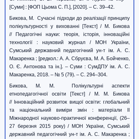
[Суми] : [ФОП Цьома С. П.], [2020]. – С. 39–42.
Бикова, М. Сучасні підходи до реалізації принципу
полікультурності у вихованні [Текст] / М. Бикова
// Педагогічні науки: теорія, історія, інноваційні
технології : науковий журнал / МОН України,
Сумський державний педагогічний ун-т ім. А. С.
Макаренка ; [редкол.: А. А. Сбруєва, М. А. Бойченко,
О. Є. Антонова та ін.]. – Суми : СумДПУ ім. А. С.
Макаренка, 2018. – № 5 (79). – С. 294–304.
Бикова, М. М. Полікультурні аспекти
етнопедагогічної освіти [Текст] / М. М. Бикова
// Інноваційний розвиток вищої освіти: глобальний
та національний виміри змін : матеріали II
Міжнародної науково-практичної конференції, (26–
27 березня 2015 року) / МОН України, Сумський
державний педагогічний ун-т ім. А. С. Макаренка ;