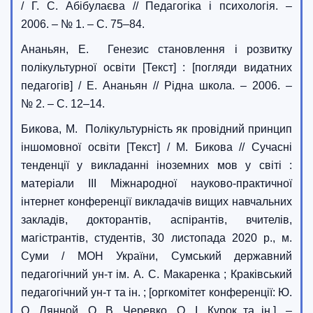
/ Г. С. Абібулаєва // Педагогіка і психологія. –
2006. – № 1. – С. 75–84.
Ананьян, Е. Генезис становлення і розвитку
полікультурної освіти [Текст] : [погляди видатних
педагогів] / Е. Ананьян // Рідна школа. – 2006. –
№ 2. – С. 12–14.
Бикова, М. Полікультурність як провідний принцип
іншомовної освіти [Текст] / М. Бикова // Сучасні
тенденції у викладанні іноземних мов у світі :
матеріали III Міжнародної науково-практичної
інтернет конференції викладачів вищих навчальних
закладів, докторантів, аспірантів, вчителів,
магістрантів, студентів, 30 листопада 2020 р., м.
Суми / МОН України, Сумський державний
педагогічний ун-т ім. А. С. Макаренка ; Краківський
педагогічний ун-т та ін. ; [оргкомітет конференції: Ю.
О. Лянной, О. В. Черевко, О. І. Курок та ін.]. –