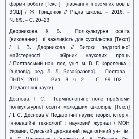
форми роботи [Текст] : [навчання іноземних мов в
ЗОШ] / Ж. Гриценюк // Рідна школа. – 2016. –
№ 8/9. – С. 20–23.
Дворникова, К. В. Полікультурна освіта
(виховання) і її важливість для суспільства [Текст]
/ К. В. Дворникова // Витоки педагогічної
майстерності : збірник наукових праць
/ Полтавський нац. пед. ун-т ім. В. Г. Короленка ;
[відповід. ред. Л. Л. Безобразова]. – Полтава :
ПНПУ, 2011. – Вип. 8, ч. 2. – С. 99–102. –
(Педагогічні науки).
Деснова, І. С. Термінологічне поле проблеми
полікультурної освіти молодших школярів [Текст]
/ І. С. Деснова // Педагогічні науки: теорія, історія,
інноваційні технології : науковий журнал / МОН
України, Сумський державний педагогічний ун-т ім.