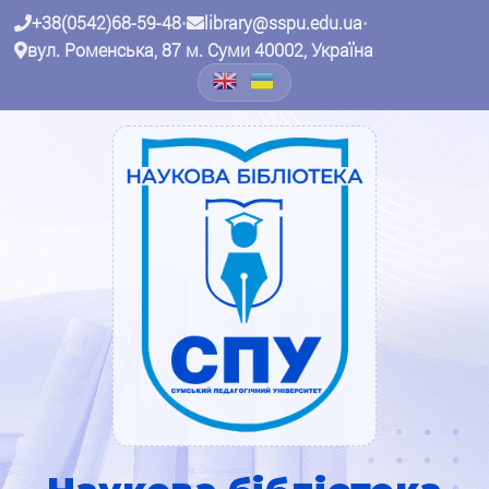
+38(0542)68-59-48
•
library@sspu.edu.ua
•
вул. Роменська, 87 м. Суми 40002, Україна