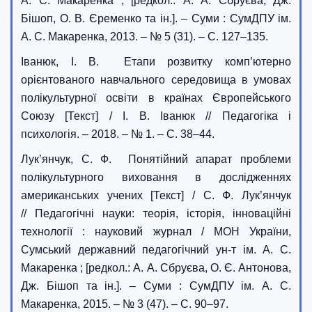
А. С. Макаренка ; [редкол.: А. А. Сбруєва, Дж.
Бішоп, О. В. Єременко та ін.]. – Суми : СумДПУ ім.
А. С. Макаренка, 2013. – № 5 (31). – С. 127–135.
Іванюк, І. В. Етапи розвитку комп’ютерно
орієнтованого навчального середовища в умовах
полікультурної освіти в країнах Європейського
Союзу [Текст] / І. В. Іванюк // Педагогіка і
психологія. – 2018. – № 1. – С. 38–44.
Лук’янчук, С. Ф. Понятійний апарат проблеми
полікультурного виховання в дослідженнях
американських учених [Текст] / С. Ф. Лук’янчук
// Педагогічні науки: теорія, історія, інноваційні
технології : науковий журнал / МОН України,
Сумський державний педагогічний ун-т ім. А. С.
Макаренка ; [редкол.: А. А. Сбруєва, О. Є. Антонова,
Дж. Бішоп та ін.]. – Суми : СумДПУ ім. А. С.
Макаренка, 2015. – № 3 (47). – С. 90–97.