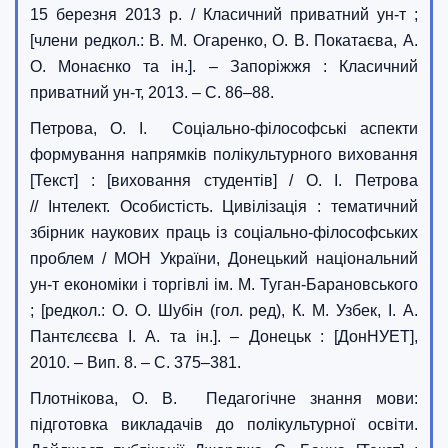
15 березня 2013 р. / Класичний приватний ун-т ;
[члени редкол.: В. М. Огаренко, О. В. Покатаєва, А.
О. Монаєнко та ін.]. – Запоріжжя : Класичний
приватний ун-т, 2013. – С. 86–88.
Петрова, О. І. Соціально-філософські аспекти
формування напрямків полікультурного виховання
[Текст] : [виховання студентів] / О. І. Петрова
// Інтелект. Особистість. Цивілізація : тематичний
збірник наукових праць із соціально-філософських
проблем / МОН України, Донецький національний
ун-т економіки і торгівлі ім. М. Туган-Барановського
; [редкол.: О. О. Шубін (гол. ред), К. М. Узбек, І. А.
Пантєлєєва І. А. та ін.]. – Донецьк : [ДонНУЕТ],
2010. – Вип. 8. – С. 375–381.
Плотнікова, О. В. Педагогічне знання мови:
підготовка викладачів до полікультурної освіти.