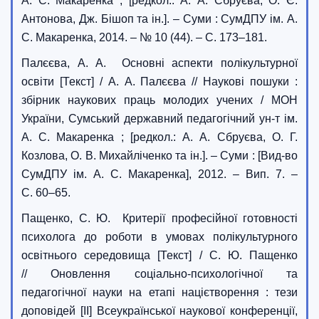
А. С. Макаренка ; [редкол.: А. А. Сбруєва, О. Є.
Антонова, Дж. Бішоп та ін.]. – Суми : СумДПУ ім. А.
С. Макаренка, 2014. – № 10 (44). – С. 173–181.
Палєєва, А. А. Основні аспекти полікультурної
освіти [Текст] / А. А. Палєєва // Наукові пошуки :
збірник наукових праць молодих учених / МОН
України, Сумський державний педагогічний ун-т ім.
А. С. Макаренка ; [редкол.: А. А. Сбруєва, О. Г.
Козлова, О. В. Михайліченко та ін.]. – Суми : [Вид-во
СумДПУ ім. А. С. Макаренка], 2012. – Вип. 7. –
С. 60–65.
Пащенко, С. Ю. Критерії професійної готовності
психолога до роботи в умовах полікультурного
освітнього середовища [Текст] / С. Ю. Пащенко
// Оновлення соціально-психологічної та
педагогічної науки на етапі націєтворення : тези
доповідей [II] Всеукраїнської наукової конференції,