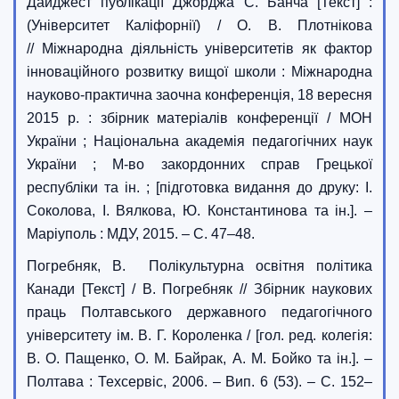
Дайджест публікації Джорджа С. Банча [Текст] :
(Університет Каліфорнії) / О. В. Плотнікова
// Міжнародна діяльність університетів як фактор
інноваційного розвитку вищої школи : Міжнародна
науково-практична заочна конференція, 18 вересня
2015 р. : збірник матеріалів конференції / МОН
України ; Національна академія педагогічних наук
України ; М-во закордонних справ Грецької
республіки та ін. ; [підготовка видання до друку: І.
Соколова, І. Вялкова, Ю. Константинова та ін.]. –
Маріуполь : МДУ, 2015. – С. 47–48.
Погребняк, В. Полікультурна освітня політика
Канади [Текст] / В. Погребняк // Збірник наукових
праць Полтавського державного педагогічного
університету ім. В. Г. Короленка / [гол. ред. колегія:
В. О. Пащенко, О. М. Байрак, А. М. Бойко та ін.]. –
Полтава : Техсервіс, 2006. – Вип. 6 (53). – С. 152–