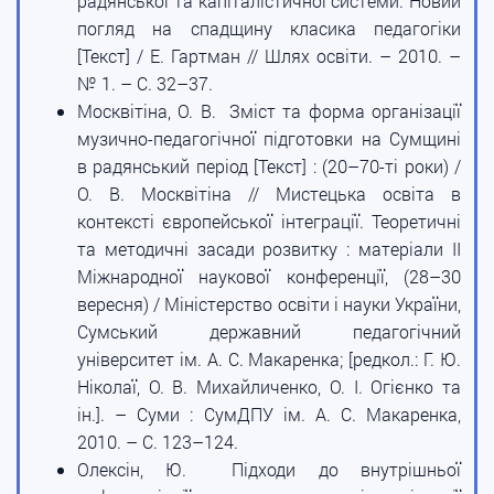
радянської та капіталістичної системи. Новий
погляд на спадщину класика педагогіки
[Текст] / Е. Гартман // Шлях освіти. – 2010. –
№ 1. – С. 32–37.
Москвітіна, О. В. Зміст та форма організації
музично-педагогічної підготовки на Сумщині
в радянський період [Текст] : (20–70-ті роки) /
О. В. Москвітіна // Мистецька освіта в
контексті європейської інтеграції. Теоретичні
та методичні засади розвитку : матеріали II
Міжнародної наукової конференції, (28–30
вересня) / Міністерство освіти і науки України,
Сумський державний педагогічний
університет ім. А. С. Макаренка; [редкол.: Г. Ю.
Ніколаї, О. В. Михайличенко, О. І. Огієнко та
ін.]. – Суми : СумДПУ ім. А. С. Макаренка,
2010. – С. 123–124.
Олексін, Ю. Підходи до внутрішньої