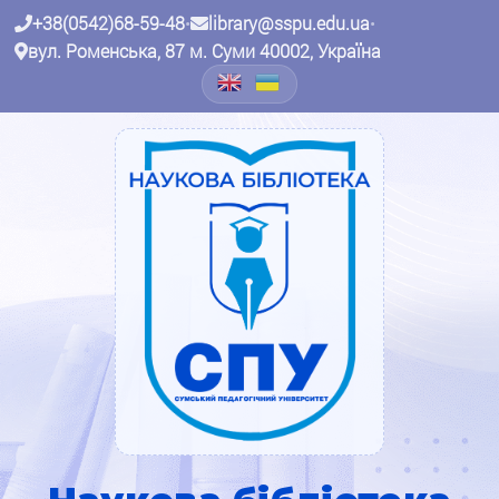
+38(0542)68-59-48
•
library@sspu.edu.ua
•
вул. Роменська, 87 м. Суми 40002, Україна