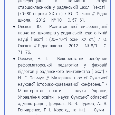
диференціації в навчанні історії
старшокласників у радянській школі [Текст] :
(70–80-ті роки ХХ ст.) / Ю. Олексін // Рідна
школа. – 2012. – № 10. – С. 57–61.
Олексін, Ю. Розвиток ідеї диференціації
навчання школярів у радянській педагогічній
науці [Текст] : (30–70-ті роки ХХ ст.) / Ю.
Олексін // Рідна школа. – 2012. – № 8/9. – С.
71–76.
Осьмук, Н. Г. Використання здобутків
реформаторської педагогіки у фаховій
підготовці радянського вчительства [Текст] /
Н. Г. Осьмук // Матеріали шостої Сумської
наукової історико-краєзнавчої конференції /
Міністерство освіти і науки України,
Управління освіти і науки Сумської обласної
адміністрації ; [редкол.: В. В. Турков, А. В.
Гончаренко, Г. І. Корогод та ін.]. – Суми :