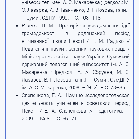
університет імені А. С. Макаренка ; [редкол.: М.
О. Лазарєв, А. В. Іванченко, В. І. Лозова, та ін.].
– Суми : СДПУ, 1999. – С. 108–118.
Радько, Н. М. Протиріччя усвідомлення ідеї
громадськості в радянський період
вітчизняної школи [Текст] / Н. М. Радько //
Педагогічні науки : збірник наукових праць /
Міністерство освіти і науки України, Сумський
державний педагогічний університет ім. А. С.
Макаренка ; [редкол.: А. А. Сбруєва, М. О.
Лазарєв, В. І. Лозова та ін.]. – Суми : СумДПУ
ім. А. С. Макаренка, 2008. – [Ч. 2]. – С. 78–85.
Слепенкова, Е. А. Научно-исследовательская
деятельность учителей в советский период
[Текст] / Е. А. Слепенкова // Педагогика. –
2009. – № 8. – С. 66–71.