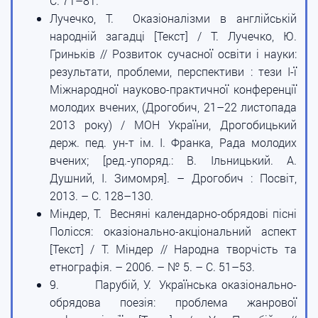
С. 71–81.
Лучечко, Т. Оказіоналізми в англійській
народній загадці [Текст] / Т. Лучечко, Ю.
Гриньків // Розвиток сучасної освіти і науки:
результати, проблеми, перспективи : тези I-ї
Міжнародної науково-практичної конференції
молодих вчених, (Дрогобич, 21–22 листопада
2013 року) / МОН України, Дрогобицький
держ. пед. ун-т ім. І. Франка, Рада молодих
вчених; [ред.-упоряд.: В. Ільницький. А.
Душний, І. Зимомря]. – Дрогобич : Посвіт,
2013. – С. 128–130.
Міндер, Т. Весняні календарно-обрядові пісні
Полісся: оказіонально-акціональний аспект
[Текст] / Т. Міндер // Народна творчість та
етнографія. – 2006. – № 5. – С. 51–53.
9. Парубій, У. Українська оказіонально-
обрядова поезія: проблема жанрової