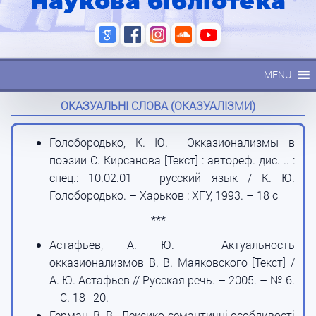
Наукова бібліотека
MENU
ОКАЗУАЛЬНІ СЛОВА (ОКАЗУАЛІЗМИ)
Голобородько, К. Ю. Окказионализмы в
поэзии С. Кирсанова [Текст] : автореф. дис. .. :
спец.: 10.02.01 – русский язык / К. Ю.
Голобородько. – Харьков : ХГУ, 1993. – 18 с
***
Астафьев, А. Ю. Актуальность
окказионализмов В. В. Маяковского [Текст] /
А. Ю. Астафьев // Русская речь. – 2005. – № 6.
– С. 18–20.
Герман, В. В. Лексико-семантичні особливості