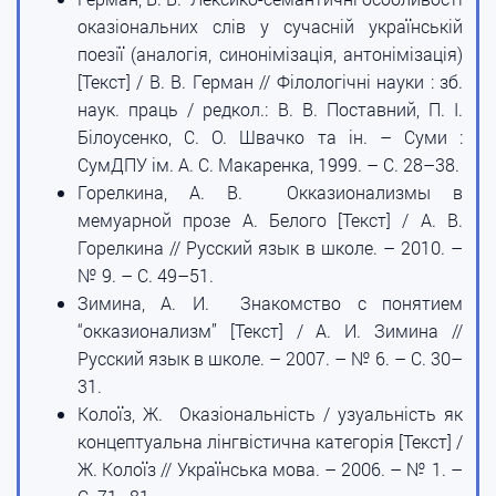
оказіональних слів у сучасній українській
поезії (аналогія, синонімізація, антонімізація)
[Текст] / В. В. Герман // Філологічні науки : зб.
наук. праць / редкол.: В. В. Поставний, П. І.
Білоусенко, С. О. Швачко та ін. – Суми :
СумДПУ ім. А. С. Макаренка, 1999. – С. 28–38.
Горелкина, А. В. Окказионализмы в
мемуарной прозе А. Белого [Текст] / А. В.
Горелкина // Русский язык в школе. – 2010. –
№ 9. – С. 49–51.
Зимина, А. И. Знакомство с понятием
“окказионализм” [Текст] / А. И. Зимина //
Русский язык в школе. – 2007. – № 6. – С. 30–
31.
Колоїз, Ж. Оказіональність / узуальність як
концептуальна лінгвістична категорія [Текст] /
Ж. Колоїз // Українська мова. – 2006. – № 1. –