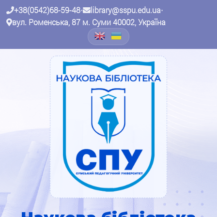
+38(0542)68-59-48
•
library@sspu.edu.ua
•
вул. Роменська, 87 м. Суми 40002, Україна