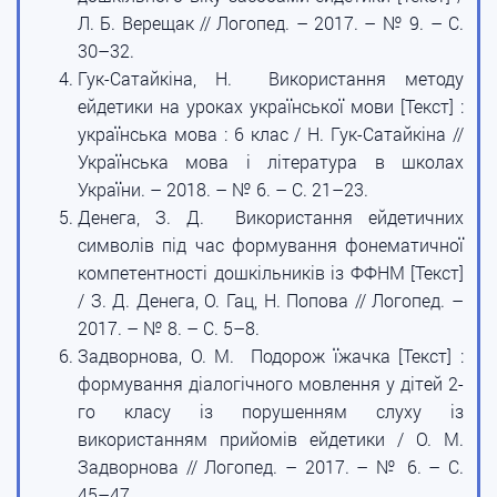
Л. Б. Верещак // Логопед. – 2017. – № 9. – С.
30–32.
Гук-Сатайкіна, Н. Використання методу
ейдетики на уроках української мови [Текст] :
українська мова : 6 клас / Н. Гук-Сатайкіна //
Українська мова і література в школах
України. – 2018. – № 6. – С. 21–23.
Денега, З. Д. Використання ейдетичних
символів під час формування фонематичної
компетентності дошкільників із ФФНМ [Текст]
/ З. Д. Денега, О. Гац, Н. Попова // Логопед. –
2017. – № 8. – С. 5–8.
Задворнова, О. М. Подорож їжачка [Текст] :
формування діалогічного мовлення у дітей 2-
го класу із порушенням слуху із
використанням прийомів ейдетики / О. М.
Задворнова // Логопед. – 2017. – № 6. – С.
45–47.