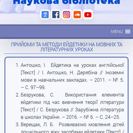
Наукова бібліотека
MENU
ПРИЙОМИ ТА МЕТОДИ ЕЙДЕТИКИ НА МОВНИХ ТА
ЛІТЕРАТУРНИХ УРОКАХ
Антошко, І. Ейдетика на уроках англійської
[Текст] / І. Антошко, Н. Дерябіна // Іноземні
мови в навчальних закладах. – 2011. – № 5.
– С. 97–99.
Безрукова, С. Використання елементів
ейдетики під час вивчення теорії літератури
[Текст] / С. Безрукова // Зарубіжна література
в школах України. – 2016. – № 6. – С. 24–25.
Верещак, Л. Б. Розвиваємо мовлення дітей
дошкільного віку засобами ейдетики [Текст] /