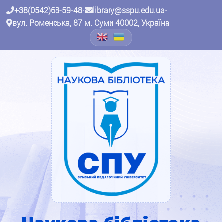
+38(0542)68-59-48
•
library@sspu.edu.ua
•
вул. Роменська, 87 м. Суми 40002, Україна