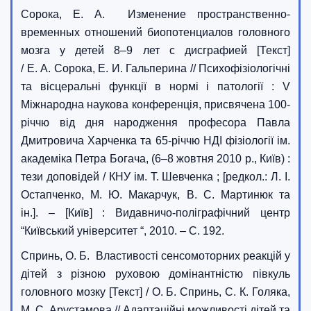
Сорока, Е. А. Изменение пространственно-
временных отношений биопотенциалов головного
мозга у детей 8–9 лет с дисграфией [Текст]
/ Е. А. Сорока, Е. И. Гальперина // Психофізіологічні
та вісцеральні функції в нормі і патології : V
Міжнародна наукова конференція, присвячена 100-
річчю від дня народження професора Павла
Дмитровича Харченка та 65-річчю НДІ фізіології ім.
академіка Петра Богача, (6–8 жовтня 2010 р., Київ) :
тези доповідей / КНУ ім. Т. Шевченка ; [редкол.: Л. І.
Остапченко, М. Ю. Макарчук, В. С. Мартинюк та
ін.]. – [Київ] : Видавничо-поліграфічний центр
“Київський університет “, 2010. – С. 192.
Спринь, О. Б. Властивості сенсомоторних реакцій у
дітей з різною руховою домінантністю півкуль
головного мозку [Текст] / О. Б. Спринь, С. К. Голяка,
М. С. Арустамова // Адаптаційні можливості дітей та