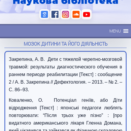
Наукова бібліотека
MENU
МОЗОК ДИТИНИ ТА ЙОГО ДІЯЛЬНІСТЬ
Закрепина, А. В. Дети с тяжелой черепно-мозговой
травмой: результаты диагностического обучения в
раннем периоде реабилитации [Текст] : сообщение
2 / А. В. Закрепина // Дефектология. – 2013. – № 2. –
С. 86–93.
Коваленко, О. Потенціал геніїв, або Діти
відродження [Текст] : японські педагоги люблять
повторювати: “Після трьох уже пізно” : [про
видатного американського лікаря Гленна Домана,
який цікавився та займався як фізичною складовою