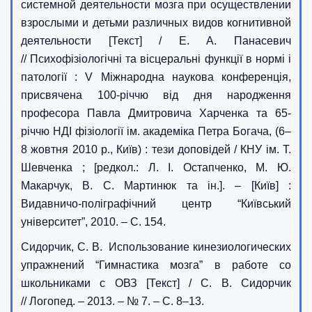
системной деятельности мозга при осуществлении
взрослыми и детьми различных видов когнитивной
деятельности [Текст] / Е. А. Панасевич
// Психофізіологічні та вісцеральні функції в нормі і
патології : V Міжнародна наукова конференція,
присвячена 100-річчю від дня народження
професора Павла Дмитровича Харченка та 65-
річчю НДІ фізіології ім. академіка Петра Богача, (6–
8 жовтня 2010 р., Київ) : тези доповідей / КНУ ім. Т.
Шевченка ; [редкол.: Л. І. Остапченко, М. Ю.
Макарчук, В. С. Мартинюк та ін.]. – [Київ] :
Видавничо-поліграфічний центр “Київський
університет”, 2010. – С. 154.
Сидорчик, С. В. Использование кинезиологических
упражнений “Гимнастика мозга” в работе со
школьниками с ОВЗ [Текст] / С. В. Сидорчик
// Логопед. – 2013. – № 7. – С. 8–13.