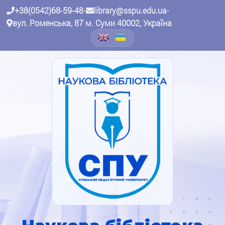
+38(0542)68-59-48
•
library@sspu.edu.ua
•
вул. Роменська, 87 м. Суми 40002, Україна