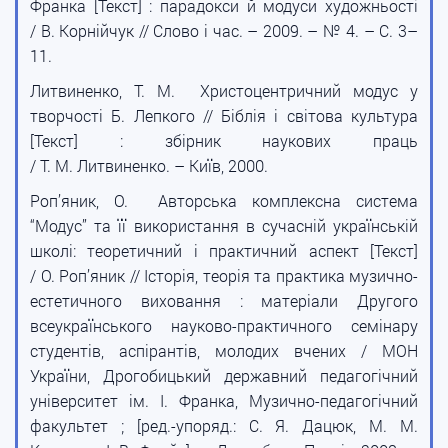
Франка [Текст] : парадокси й модуси художньості
/ В. Корнійчук // Слово і час. – 2009. – № 4. – С. 3–
11.
Литвиненко, Т. М. Христоцентричний модус у
творчості Б. Лепкого // Біблія і світова культура
[Текст] : збірник наукових праць
/ Т. М. Литвиненко. – Київ, 2000.
Роп’яник, О. Авторська комплексна система
“Модус” та її використання в сучасній українській
школі: теоретичний і практичний аспект [Текст]
/ О. Роп’яник // Історія, теорія та практика музично-
естетичного виховання : матеріали Другого
всеукраїнського науково-практичного семінару
студентів, аспірантів, молодих вчених / МОН
України, Дрогобицький державний педагогічний
університет ім. І. Франка, Музично-педагогічний
факультет ; [ред.-упоряд.: С. Я. Дацюк, М. М.