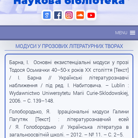
Наукова бібліотека
MENU
МОДУСИ У ПРОЗОВИХ ЛІТЕРАТУРНИХ ТВОРАХ
Барна, І. Основні екзистенціальні модуси у прозі
Тодося Осьмачки 40–50-х років XX століття [Текст]
/ І. Барна // Українські літературознавчі
наближення / під ред. І. Набитовича. – Lublin :
Wydawnictwo Uniwersytetu Marii Curie-Sklodowskiej,
2006. – С. 139–148.
Голобородько, Я. Ірраціональні модуси Галини
Пагутяк [Текст] : літературознавчий есей
/ Я. Голобородько // Українська література в
загальноосвітній школі. – 2012. – № 11. – С. 2–5.