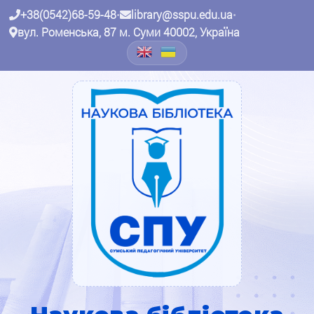
+38(0542)68-59-48
•
library@sspu.edu.ua
•
вул. Роменська, 87 м. Суми 40002, Україна