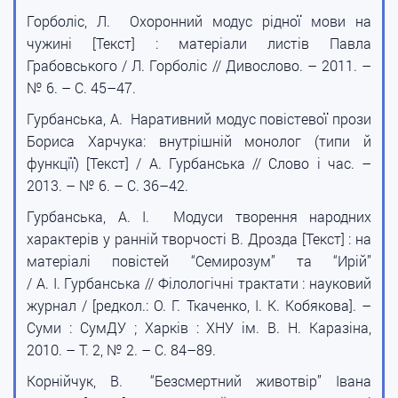
Горболіс, Л. Охоронний модус рідної мови на
чужині [Текст] : матеріали листів Павла
Грабовського / Л. Горболіс // Дивослово. – 2011. –
№ 6. – С. 45–47.
Гурбанська, А. Наративний модус повістевої прози
Бориса Харчука: внутрішній монолог (типи й
функції) [Текст] / А. Гурбанська // Слово і час. –
2013. – № 6. – С. 36–42.
Гурбанська, А. І. Модуси творення народних
характерів у ранній творчості В. Дрозда [Текст] : на
матеріалі повістей “Семирозум” та “Ирій”
/ А. І. Гурбанська // Філологічні трактати : науковий
журнал / [редкол.: О. Г. Ткаченко, І. К. Кобякова]. –
Суми : СумДУ ; Харків : ХНУ ім. В. Н. Каразіна,
2010. – Т. 2, № 2. – С. 84–89.
Корнійчук, В. “Безсмертний животвір” Івана