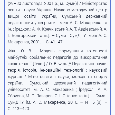
(29–30 листопада 2001 р., м. Суми)] / Міністерство
освіти і науки України, Науково-методичний центр
вищої освіти України, Сумський державний
педагогічний університет імені А. С. Макаренка та
ін. ; [редкол.: А. Ф. Кречківський, А. Т. Авдієвський, А.
Г. Болгарський та ін.]. – Суми : СумДПУ імені А. С.
Макаренка, 2001. – С. 41–47.
Філь, О. В. Модель формування готовності
майбутніх соціальних педагогів до використання
казкотерапії [Текст] / О. В. Філь // Педагогічні науки:
теорія, історія, інноваційні технології : науковий
журнал / М-во освіти і науки, молоді та спорту
України, Сумський державний педагогічний
університет ім. А. С. Макаренка ; [редкол.: А. А.
Сбруєва, М. О. Лазарєв, О. І. Огієнко та ін.]. – Суми :
СумДПУ ім. А. С. Макаренка, 2010. – № 6 (8). –
С. 413–420.