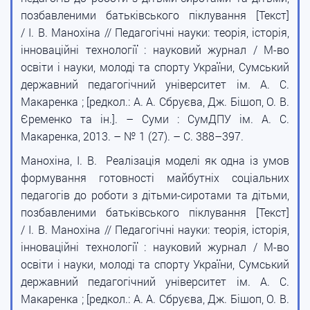
позбавленими батьківського піклування [Текст]
/ І. В. Манохіна // Педагогічні науки: теорія, історія,
інноваційні технології : науковий журнал / М-во
освіти і науки, молоді та спорту України, Сумський
державний педагогічний університет ім. А. С.
Макаренка ; [редкол.: А. А. Сбруєва, Дж. Бішоп, О. В.
Єременко та ін.]. – Суми : СумДПУ ім. А. С.
Макаренка, 2013. – № 1 (27). – С. 388–397.
Манохіна, І. В. Реалізація моделі як одна із умов
формування готовності майбутніх соціальних
педагогів до роботи з дітьми-сиротами та дітьми,
позбавленими батьківського піклування [Текст]
/ І. В. Манохіна // Педагогічні науки: теорія, історія,
інноваційні технології : науковий журнал / М-во
освіти і науки, молоді та спорту України, Сумський
державний педагогічний університет ім. А. С.
Макаренка ; [редкол.: А. А. Сбруєва, Дж. Бішоп, О. В.