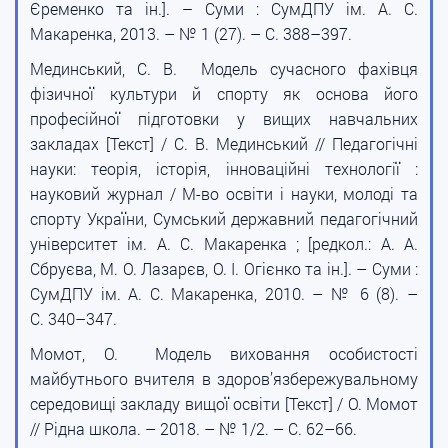
Єременко та ін.]. – Суми : СумДПУ ім. А. С.
Макаренка, 2013. – № 1 (27). – С. 388–397.
Мединський, С. В. Модель сучасного фахівця
фізичної культури й спорту як основа його
професійної підготовки у вищих навчальних
закладах [Текст] / С. В. Мединський // Педагогічні
науки: теорія, історія, інноваційні технології :
науковий журнал / М-во освіти і науки, молоді та
спорту України, Сумський державний педагогічний
університет ім. А. С. Макаренка ; [редкол.: А. А.
Сбруєва, М. О. Лазарєв, О. І. Огієнко та ін.]. – Суми :
СумДПУ ім. А. С. Макаренка, 2010. – № 6 (8). –
С. 340–347.
Момот, О. Модель виховання особистості
майбутнього вчителя в здоров’язбережувальному
середовищі закладу вищої освіти [Текст] / О. Момот
// Рідна школа. – 2018. – № 1/2. – С. 62–66.