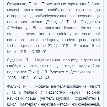
Осадченко, Т. М. Теоретико-методологічний блок
моделі підготовки майбутнього вчителя до
створення здоров’язбережувального середовища
початкової школи [Текст] / Т. М. Осадченко
// Pedagogy in EU countries and Ukraine at the modern
stage : theory and methodology of vocational
education social pedagogy, modern pedagogical
technologies, december 21-22, 2018. – Romania : Baia
Mare, 2018. – С. 88–91.
Руденко, Л. Моделювання процесу підготовки
майбутніх спеціалістів у галузі корекційної
педагогіки [Текст] / Л. Руденко // Дефектологія. –
2005. – № 3. – С. 42–46.
Фалько, М. І. Модель вчителя-дослідника [Текст]
/ М. І. Фалько // Педагогічні науки : збірник
наукових праць : учитель музики – хормейстер в
школі : [матеріали науково-методичної конференції,