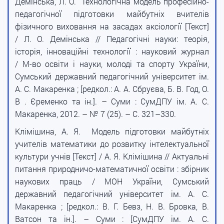
Демінська, Л. О. Технологічна модель професійно-
педагогічної підготовки майбутніх вчителів
фізичного виховання на засадах аксіології [Текст]
/ Л. О. Демінська // Педагогічні науки: теорія,
історія, інноваційні технології : науковий журнал
/ М-во освіти і науки, молоді та спорту України,
Сумський державний педагогічний університет ім.
А. С. Макаренка ; [редкол.: А. А. Сбруєва, Б. В. Год, О.
В . Єременко та ін.]. – Суми : СумДПУ ім. А. С.
Макаренка, 2012. – № 7 (25). – С. 321–330.
Клімішина, А. Я. Модель підготовки майбутніх
учителів математики до розвитку інтелектуальної
культури учнів [Текст] / А. Я. Клімішина // Актуальні
питання природничо-математичної освіти : збірник
наукових праць / МОН України, Сумський
державний педагогічний університет ім. А. С.
Макаренка ; [редкол.: В. Г. Бевз, Н. В. Бровка, В.
Ватсон та ін.]. – Суми : [СумДПУ ім. А. С.