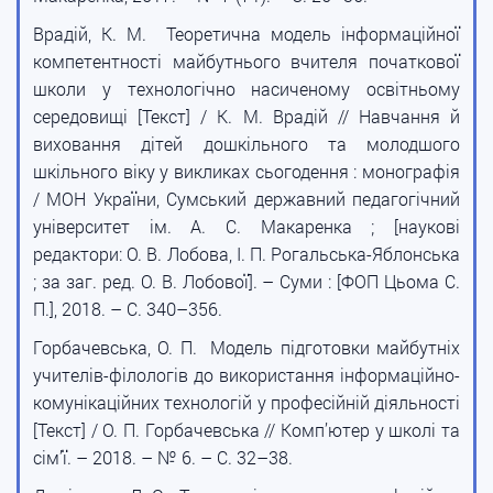
Врадій, К. М. Теоретична модель інформаційної
компетентності майбутнього вчителя початкової
школи у технологічно насиченому освітньому
середовищі [Текст] / К. М. Врадій // Навчання й
виховання дітей дошкільного та молодшого
шкільного віку у викликах сьогодення : монографія
/ МОН України, Сумський державний педагогічний
університет ім. А. С. Макаренка ; [наукові
редактори: О. В. Лобова, І. П. Рогальська-Яблонська
; за заг. ред. О. В. Лобової]. – Суми : [ФОП Цьома С.
П.], 2018. – С. 340–356.
Горбачевська, О. П. Модель підготовки майбутніх
учителів-філологів до використання інформаційно-
комунікаційних технологій у професійній діяльності
[Текст] / О. П. Горбачевська // Комп’ютер у школі та
сім’ї. – 2018. – № 6. – С. 32–38.