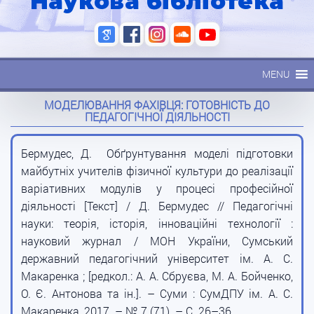
Наукова бібліотека
MENU
МОДЕЛЮВАННЯ ФАХІВЦЯ: ГОТОВНІСТЬ ДО
ПЕДАГОГІЧНОЇ ДІЯЛЬНОСТІ
Бермудес, Д. Обґрунтування моделі підготовки
майбутніх учителів фізичної культури до реалізації
варіативних модулів у процесі професійної
діяльності [Текст] / Д. Бермудес // Педагогічні
науки: теорія, історія, інноваційні технології :
науковий журнал / МОН України, Сумський
державний педагогічний університет ім. А. С.
Макаренка ; [редкол.: А. А. Сбруєва, М. А. Бойченко,
О. Є. Антонова та ін.]. – Суми : СумДПУ ім. А. С.
Макаренка, 2017. – № 7 (71). – С. 26–36.