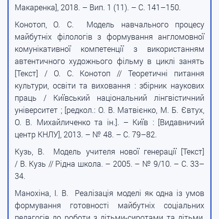
Макаренка], 2018. – Вип. 1 (11). – С. 141–150.
Конотоп, О. С. Модель навчального процесу
майбутніх філологів з формування англомовної
комунікативної компетенції з використанням
автентичного художнього фільму в циклі занять
[Текст] / О. С. Конотоп // Теоретичні питання
культури, освіти та виховання : збірник наукових
праць / Київський національний лінгвістичний
університет ; [редкол.: О. В. Матвієнко, М. Б. Євтух,
О. В. Михайличенко та ін.]. – Київ : [Видавничий
центр КНЛУ], 2013. – № 48. – С. 79–82.
Кузь, В. Модель учителя нової генерації [Текст]
/ В. Кузь // Рідна школа. – 2005. – № 9/10. – С. 33–
34.
Манохіна, І. В. Реалізація моделі як одна із умов
формування готовності майбутніх соціальних
педагогів до роботи з дітьми-сиротами та дітьми,