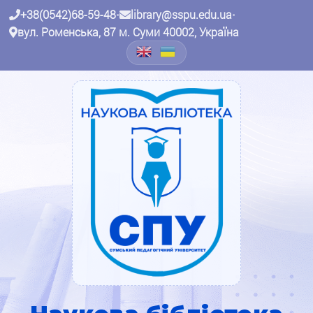
+38(0542)68-59-48
•
library@sspu.edu.ua
•
вул. Роменська, 87 м. Суми 40002, Україна