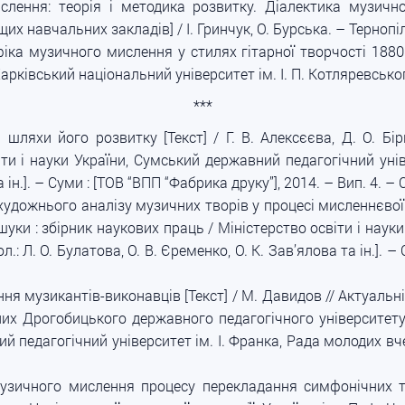
лення: теорія і методика розвитку. Діалектика музичног
х навчальних закладів] / І. Гринчук, О. Бурська. – Тернопіль
фіка музичного мислення у стилях гітарної творчості 1880–
арківський національний університет ім. І. П. Котляревського
***
шляхи його розвитку [Текст] / Г. В. Алексєєва, Д. О. Бі
и і науки України, Сумський державний педагогічний універ
а ін.]. – Суми : [ТОВ “ВПП “Фабрика друку”], 2014. – Вип. 4. –
удожнього аналізу музичних творів у процесі мисленнєвої д
пошуки : збірник наукових праць / Міністерство освіти і на
л.: Л. О. Булатова, О. В. Єременко, О. К. Зав’ялова та ін.]. –
я музикантів-виконавців [Текст] / М. Давидов // Актуальні
их Дрогобицького державного педагогічного університету і
 педагогічний університет ім. І. Франка, Рада молодих вчени
музичного мислення процесу перекладання симфонічних т