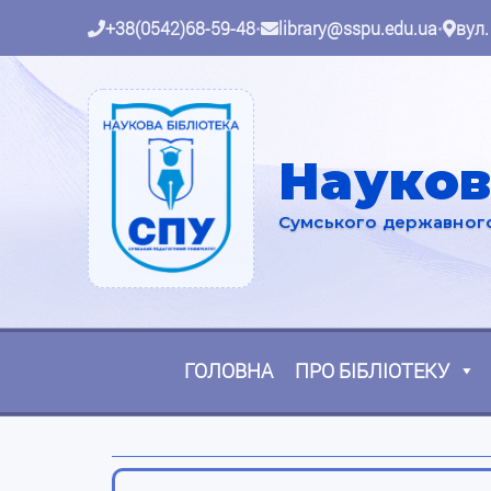
+38(0542)68-59-48
•
library@sspu.edu.ua
•
вул.
Науков
Сумського державного 
ГОЛОВНА
ПРО БІБЛІОТЕКУ