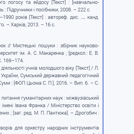
о логосу та ейдосу [Текст] : [навчально-
 : Підручники і посібники, 2008. – 222 с.
1990 років [Текст] : автореф. дис. … канд.
. – Харків, 2013. – 16 с.
рюк // Мистецькі пошуки : збірник науково-
ситет ім. А. С. Макаренка ; [редкол.: Е. В.
 С. 169–174.
іяльності учнів молодшого віку [Текст] / Л.
уки України, Сумський державний педагогічний
 Суми : [ФОП Цьома С. П.], 2016. – Вип. 6. – С.
 питання гуманітарних наук : міжвузівський
мені Івана Франка / Міністерство освіти і
х ; [заг. ред. М. П. Пантюка]. – Дрогобич :
ворів для оркестру народних інструментів