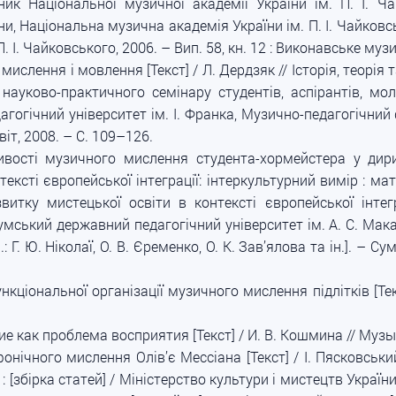
сник Національної музичної академії України ім. П. І. Ча
и, Національна музична академія України ім. П. І. Чайковсько
 П. І. Чайковського, 2006. – Вип. 58, кн. 12 : Виконавське му
ислення і мовлення [Текст] / Л. Дердзяк // Історія, теорі
 науково-практичного семінару студентів, аспірантів, мол
огічний університет ім. І. Франка, Музично-педагогічний фа
віт, 2008. – С. 109–126.
вості музичного мислення студента-хормейстера у дириге
ексті європейської інтеграції: інтеркультурний вимір : мат
витку мистецької освіти в контексті європейської інтег
умський державний педагогічний університет ім. А. С. Макар
: Г. Ю. Ніколаї, О. В. Єременко, О. К. Зав’ялова та ін.]. – Су
кціональної організації музичного мислення підлітків [Тек
как проблема восприятия [Текст] / И. В. Кошмина // Музыка
фонічного мислення Олів’є Мессіана [Текст] / І. Пясковськ
о : [збірка статей] / Міністерство культури і мистецтв Украї