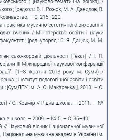
йковського : [науково-тематична збірка] /
го ; [редкол.: В. І. Рожок, М. А. Давидов, В.
зикознавство. – С. 215–220.
я та практика музично-естетичного виховання
одих вчених / Міністерство освіти і науки
культет ; [ред.-упоряд.: С. Я. Дацюк, М. М.
нтсько-хоровій діяльності [Текст] / І. П.
еріали III Міжнародної наукової конференції
рації”, (1–3 жовтня 2013 року, м. Суми) /
енка ; Інститут педагогічної освіти і освіти
ми : [СумДПУ ім. А. С. Макаренка ], 2013. – С.
ст] / О. Ковмір // Рідна школа. – 2011. – №
 в школе. – 2009. – № 5. – С. 35–40.
ий // Науковий вісник Національної музичної
ни, Національна музична академія України ім.