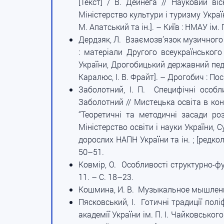
[Текст] / В. Дейнега // Науковий ві
Міністерство культури і туризму Україн
М. Апатський та ін.]. – Київ : НМАУ ім.
Дердзяк, Л. Взаємозв’язок музичного м
: матеріали Другого всеукраїнського
України, Дрогобицький державний педаг
Каралюс, І. В. Фрайт]. – Дрогобич : Пос
Заболотний, І. П. Специфічні особли
Заболотний // Мистецька освіта в конт
“Теоретичні та методичні засади роз
Міністерство освіти і науки України, С
дорослих НАПН України та ін. ; [редкол.
50–51.
Ковмір, О. Особливості структурно-фун
11. – С. 18–23.
Кошмина, И. В. Музыкальное мышление 
Пясковський, І. Готичні традиції полі
академії України ім. П. І. Чайковськог