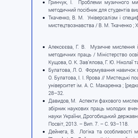
Гринчук, І. Проблеми музичного мис
методичний посібник для студентів вищи
Ткаченко, В. М. Універсалізм і специ
мистецтвознавства / В. М. Ткаченко ; Х
Алексєєва, Г. В. Музичне мислення і 
методичних праць / Міністерство освіт
Кущова, О. К. Зав’ялова, Г. Ю. Ніколаї т
Булатова, Л. О. Формування навичок х
О. Булатова, І. І. Ярова // Мистецькі 
університет ім. А. С. Макаренка ; [редко
28–32.
Давидов, М. Аспекти фахового мисленн
збірник наукових праць молодих вчен
науки України, Дрогобицький державний
Посвіт, 2013. – Вип. 7. – С. 93–118.
Дейнега, В. Логіка та особливості 