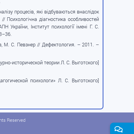
.
алізу процесів, які відбуваються внаслідок
 // Психологічна діагностика особливостей
 України, Інститут психології імені Г. С.
23–36.
в, М. С. Певзнер // Дефектология. – 2011. –
турно-исторической теории Л. С. Выготского]
агогической психологи» Л. С. Выготского]
ghts Reserved