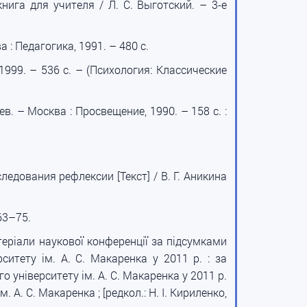
нига для учителя / Л. С. Выготский. – 3-е
 : Педагогика, 1991. – 480 с.
 1999. – 536 с. – (Психология: Классические
в. – Москва : Просвещение, 1990. – 158 с. :
ледования рефлексии [Текст] / В. Г. Аникина
63–75.
атеріали наукової конференції за підсумками
ситету ім. А. С. Макаренка у 2011 р. : за
 університету ім. А. С. Макаренка у 2011 р.
 А. С. Макаренка ; [редкол.: Н. І. Кириленко,