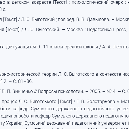
о в детском возрасте [Текст] : психологический очерк : к
 с.
Текст] / Л. С. Выготский ; под ред. В. В. Давыдова. – Москва
 [Текст] / Л. С. Выготский. – Москва : Педагогика-Пресс,
книга для учащихся 9–11 класы средней школы / А. А. Леонтье
рно-исторической теории Л. С. Выготского в контексте исс
№ 2. – С. 81–86.
/ В. П. Зинченко // Вопросы психологии. – 2005. – № 4. – С. 
працях Л. С. Виготського [Текст] / Т. В. Золотарьова // М
оботи кафедр Сумського державного педагогічного універ
одичної роботи кафедр Сумського державного педагогічного
рту України, Сумський державний педагогічний університет ім.