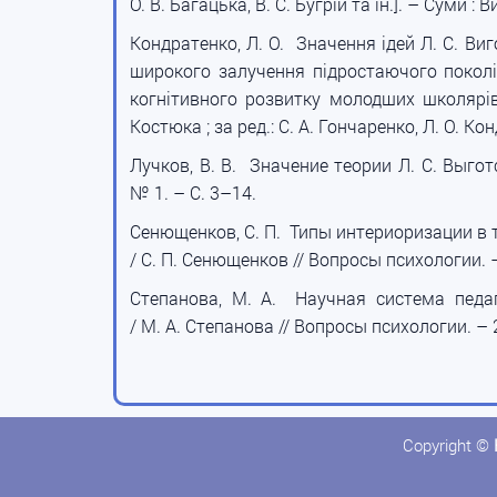
О. В. Багацька, В. С. Бугрій та ін.]. – Суми
Кондратенко, Л. О. Значення ідей Л. С. Ви
широкого залучення підростаючого поколін
когнітивного розвитку молодших школярів 
Костюка ; за ред.: С. А. Гончаренко, Л. О. Ко
Лучков, В. В. Значение теории Л. С. Выготс
№ 1. – С. 3–14.
Сенющенков, С. П. Типы интериоризации в те
/ С. П. Сенющенков // Вопросы психологии. 
Степанова, М. А. Научная система педаго
/ М. А. Степанова // Вопросы психологии. – 
Copyright ©