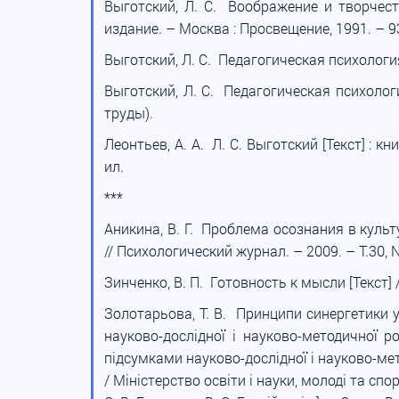
Выготский, Л. С. Воображение и творчеств
издание. – Москва : Просвещение, 1991. – 93
Выготский, Л. С. Педагогическая психология [
Выготский, Л. С. Педагогическая психология
труды).
Леонтьев, А. А. Л. С. Выготский [Текст] : 
ил.
***
Аникина, В. Г. Проблема осознания в культу
// Психологический журнал. – 2009. – Т.30, 
Зинченко, В. П. Готовность к мысли [Текст] 
Золотарьова, Т. В. Принципи синергетики у 
науково-дослідної і науково-методичної р
підсумками науково-дослідної і науково-мет
/ Міністерство освіти і науки, молоді та спо