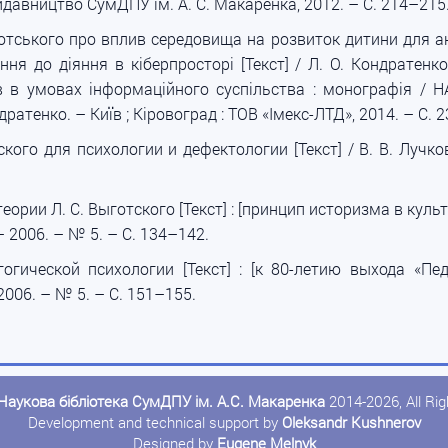
 : Видавництво СумДПУ ім. А. С. Макаренка, 2012. – С. 214–215
готського про вплив середовища на розвиток дитини для ан
ня до діяння в кіберпросторі [Текст] / Л. О. Кондратенко
в умовах інформаційного суспільства : монографія / НАПН
ндратенко. – Київ ; Кіровоград : ТОВ «Імекс-ЛТД», 2014. – С. 
кого для психологии и дефектологии [Текст] / В. В. Лучко
ории Л. С. Выготского [Текст] : [принцип историзма в куль
– 2006. – № 5. – С. 134–142.
гической психологии [Текст] : [к 80-летию выхода «Пед
2006. – № 5. – С. 151–155.
Наукова бібліотека СумДПУ ім. А.С. Макаренка
2014-2026, All Ri
Development and technical support by
Oleksandr Kushnerov
Designed by
Eugene Melnyk