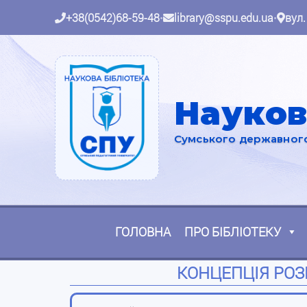
+38(0542)68-59-48
•
library@sspu.edu.ua
•
вул.
Науков
Сумського державного 
ГОЛОВНА
ПРО БІБЛІОТЕКУ
КОНЦЕПЦІЯ РОЗВ