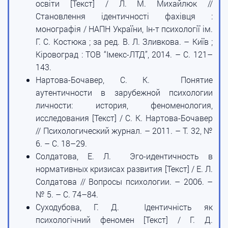
освіти [Текст] / Л. М. Михайлюк //
Становлення ідентичності фахівця :
монографія / НАПН України, Ін-т психології ім.
Г. С. Костюка ; за ред. В. Л. Зливкова. – Київ ;
Кіровоград : ТОВ “Імекс-ЛТД”, 2014. – С. 121–
143.
Нартова-Бочавер, С. К. Понятие
аутентичности в зарубежной психологии
личности: история, феноменология,
исследования [Текст] / С. К. Нартова-Бочавер
// Психологический журнал. – 2011. – Т. 32, №
6. – С. 18–29.
Солдатова, Е. Л. Эго-идентичность в
нормативных кризисах развития [Текст] / Е. Л.
Солдатова // Вопросы психологии. – 2006. –
№ 5. – С. 74–84.
Суходубова, Г. Д. Ідентичність як
психологічний феномен [Текст] / Г. Д.