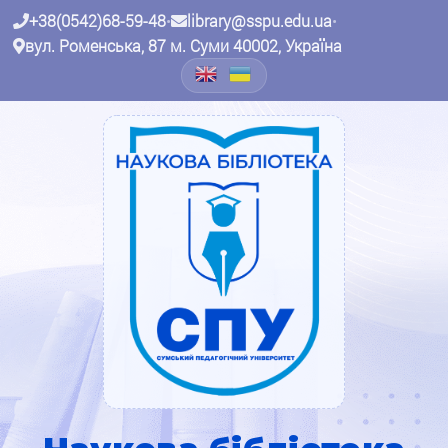
+38(0542)68-59-48
•
library@sspu.edu.ua
•
вул. Роменська, 87 м. Суми 40002, Україна