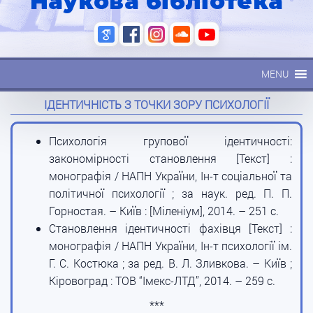
Наукова бібліотека
MENU
ІДЕНТИЧНІСТЬ З ТОЧКИ ЗОРУ ПСИХОЛОГІЇ
Психологія групової ідентичності:
закономірності становлення [Текст] :
монографія / НАПН України, Ін-т соціальної та
політичної психології ; за наук. ред. П. П.
Горностая. – Київ : [Міленіум], 2014. – 251 с.
Становлення ідентичності фахівця [Текст] :
монографія / НАПН України, Ін-т психології ім.
Г. С. Костюка ; за ред. В. Л. Зливкова. – Київ ;
Кіровоград : ТОВ “Імекс-ЛТД”, 2014. – 259 с.
***