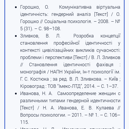
Горошко, О. Комунікативна віртуальна
ідентичність: гендерний аналіз [Текст] / О.
Горошко // Соціальна психологія. – 2008. – №
5 (31). – С. 98–108.
Зливков, В. Л. Розробка концепції
становлення професійної ідентичності у
контексті цивілізаційних викликів сучасності:
проблеми і перспективи [Текст] / В. Л. Зливков
// Становлення ідентичності фахівця :
монографія / НАПН України, Ін-т психології ім.
Г. С. Костюка ; за ред. В. Л. Зливкова. – Київ ;
Кіровоград : ТОВ “Імекс-ЛТД”, 2014. – С. 1–37.
Иванова, Н. А. Самоопределение женщин с
различными типами гендерной идентичности
[Текст] / Н. А. Иванова, Е. В. Кулаева //
Вопросы психологии. – 2011. – № 1. – С. 106–
115.