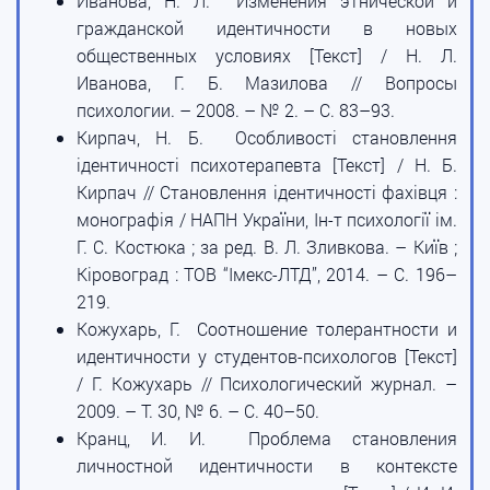
Иванова, Н. Л. Изменения этнической и
гражданской идентичности в новых
общественных условиях [Текст] / Н. Л.
Иванова, Г. Б. Мазилова // Вопросы
психологии. – 2008. – № 2. – С. 83–93.
Кирпач, Н. Б. Особливості становлення
ідентичності психотерапевта [Текст] / Н. Б.
Кирпач // Становлення ідентичності фахівця :
монографія / НАПН України, Ін-т психології ім.
Г. С. Костюка ; за ред. В. Л. Зливкова. – Київ ;
Кіровоград : ТОВ “Імекс-ЛТД”, 2014. – С. 196–
219.
Кожухарь, Г. Соотношение толерантности и
идентичности у студентов-психологов [Текст]
/ Г. Кожухарь // Психологический журнал. –
2009. – Т. 30, № 6. – С. 40–50.
Кранц, И. И. Проблема становления
личностной идентичности в контексте