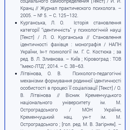
социального самоопределения [Текст] / И. И.
Кранц // Журнал практического психолога. –
2005. – № 5. – С. 125–132.
Курганська, Л. О. Історія становлення
категорії “ідентичність” у психологічній науці
[Текст] / Л. О. Курганська // Становлення
ідентичності фахівця : монографія / НАПН
України, Ін-т психології ім. Г. С. Костюка ; за
ред. В. Л. Зливкова. – Київ ; Кіровоград : ТОВ
“Імекс-ЛТД”, 2014. – С. 38–63.
Літвінова, О. В. Психолого-педагогічні
механізми формування родинної ідентичності
особистості в процесі її соціалізації [Текст] / О.
В. Літвінова // Вісник Кременчуцького
національного університету ім. М.
Остроградського / МОН України,
Кременчуцький нац. ун-т ім. М.
Остроградського ; [гол. ред. М. В. Загірняк]. –