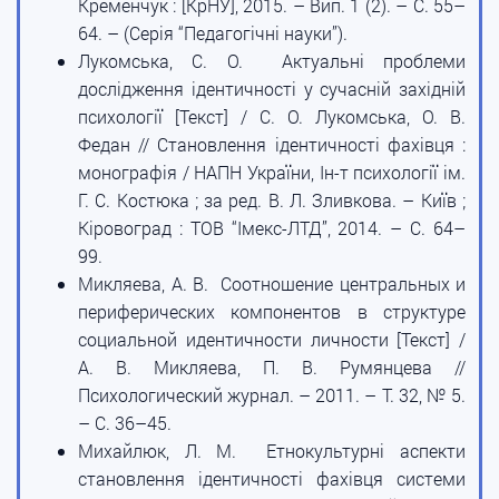
Кременчук : [КрНУ], 2015. – Вип. 1 (2). – С. 55–
64. – (Серія “Педагогічні науки”).
Лукомська, С. О. Актуальні проблеми
дослідження ідентичності у сучасній західній
психології [Текст] / С. О. Лукомська, О. В.
Федан // Становлення ідентичності фахівця :
монографія / НАПН України, Ін-т психології ім.
Г. С. Костюка ; за ред. В. Л. Зливкова. – Київ ;
Кіровоград : ТОВ “Імекс-ЛТД”, 2014. – С. 64–
99.
Микляева, А. В. Соотношение центральных и
периферических компонентов в структуре
социальной идентичности личности [Текст] /
А. В. Микляева, П. В. Румянцева //
Психологический журнал. – 2011. – Т. 32, № 5.
– С. 36–45.
Михайлюк, Л. М. Етнокультурні аспекти
становлення ідентичності фахівця системи