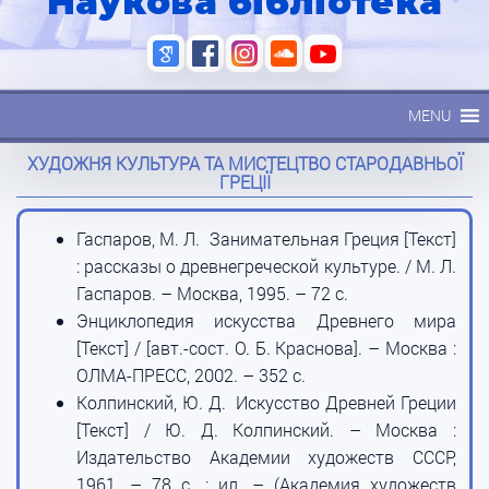
Наукова бібліотека
MENU
ХУДОЖНЯ КУЛЬТУРА ТА МИСТЕЦТВО СТАРОДАВНЬОЇ
ГРЕЦІЇ
Гаспаров, М. Л. Занимательная Греция [Текст]
: рассказы о древнегреческой культуре. / М. Л.
Гаспаров. – Москва, 1995. – 72 с.
Энциклопедия искусства Древнего мира
[Текст] / [авт.-сост. О. Б. Краснова]. – Москва :
ОЛМА-ПРЕСС, 2002. – 352 с.
Колпинский, Ю. Д. Искусство Древней Греции
[Текст] / Ю. Д. Колпинский. – Москва :
Издательство Академии художеств СССР,
1961. – 78 с. : ил. – (Академия художеств