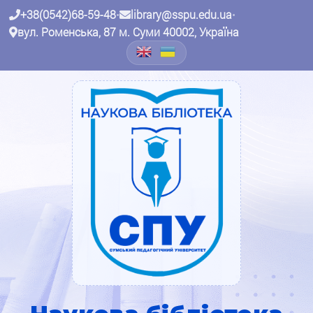
+38(0542)68-59-48
•
library@sspu.edu.ua
•
вул. Роменська, 87 м. Суми 40002, Україна