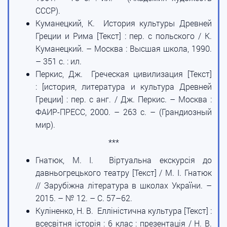
СССР).
Куманецкий, К. История культуры Древней
Греции и Рима [Текст] : пер. с польского / К.
Куманецкий. – Москва : Высшая школа, 1990.
– 351 с. : ил.
Перкис, Дж. Греческая цивилизация [Текст]
: [история, литература и культура Древней
Греции] : пер. с анг. / Дж. Перкис. – Москва :
ФАИР-ПРЕСС, 2000. – 263 с. – (Грандиозный
мир).
***
Гнатюк, М. І. Віртуальна екскурсія до
давньогрецького театру [Текст] / М. І. Гнатюк
// Зарубіжна література в школах України. –
2015. – № 12. – С. 57–62.
Куліненко, Н. В. Елліністична культура [Текст] :
всесвітня історія : 6 клас : презентація / Н. В.