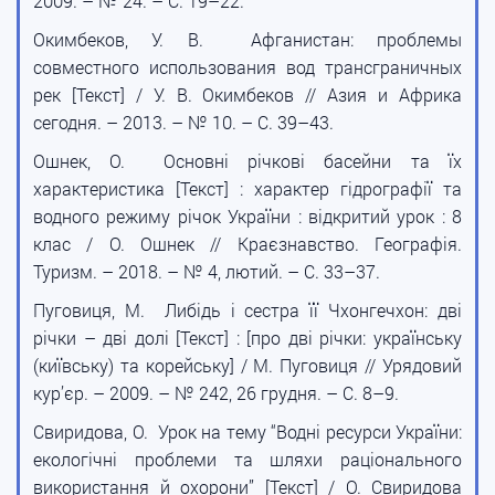
2009. – № 24. – С. 19–22.
Окимбеков, У. В. Афганистан: проблемы
совместного использования вод трансграничных
рек [Текст] / У. В. Окимбеков // Азия и Африка
сегодня. – 2013. – № 10. – С. 39–43.
Ошнек, О. Основні річкові басейни та їх
характеристика [Текст] : характер гідрографії та
водного режиму річок України : відкритий урок : 8
клас / О. Ошнек // Краєзнавство. Географія.
Туризм. – 2018. – № 4, лютий. – С. 33–37.
Пуговиця, М. Либідь і сестра її Чхонгечхон: дві
річки – дві долі [Текст] : [про дві річки: українську
(київську) та корейську] / М. Пуговиця // Урядовий
кур’єр. – 2009. – № 242, 26 грудня. – С. 8–9.
Свиридова, О. Урок на тему “Водні ресурси України:
екологічні проблеми та шляхи раціонального
використання й охорони” [Текст] / О. Свиридова