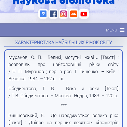
Наукова бібліотека
MENU
ХАРАКТЕРИСТИКА НАЙБІЛЬШИХ РІЧОК СВІТУ
Муранов, О. П. Великі, могутні, живі… [Текст] :
розповідь про найголовніші річки світу
/ О. П. Муранов ; пер. з рос. Г. Тищенко. – Київ :
Веселка, 1984. – 262 с. : іл.
Обедиентова, Г. В. Века и реки [Текст]
/ Г. В. Обедиентова. – Москва : Недра, 1983. – 120 с.
***
Вишневський, В. Де народжується велика ріка
[Текст] : Дніпро на перших десятках кілометрів