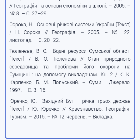
// Географія та основи економіки в школі. – 2005. –
№ 8. – С. 27–29.
Сорока, Н. Основні річкові системи України [Текст]
/ Н. Сорока // Географія. – 2005. – № 22,
листопад. – С. 20–22.
Тюленєва, В. О. Водні ресурси Сумської області
[Текст] / В. О. Тюленєва // Стан природного
середовища та проблеми його охорони на
Сумщині : на допомогу викладачам. Кн. 2 / К. К.
Карпенко, Б. М. Польський. – Суми : Джерело,
1997. – С. 3–16.
Юречко, Ю. Західний Буг – річка трьох держав
[Текст] / Ю. Юречко // Краєзнавство. Географія.
Туризм. – 2015. – № 12, червень. – Вкладка.