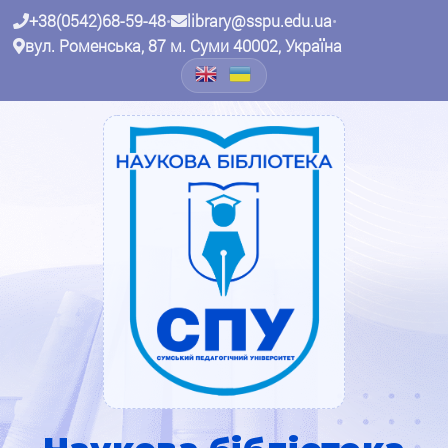
+38(0542)68-59-48
•
library@sspu.edu.ua
•
вул. Роменська, 87 м. Суми 40002, Україна