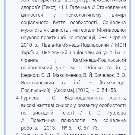
здоров’я [Текст] / І. І. Галецька // Становлення
цінностей у психологічному вимірі
соціального буття особистості. Соціальна
мужність як цінність : матеріали Міжнародної
науково-практичної конференції, 3–4 червня
2010 р., Львів-Кам’янець-Подільський / МОН
України, Львівський національний ун-т ім. І.
Франка ; Кам’янець-Подільський
національний ун-т ім. І. Огієнка та ін. ;
[редкол.: С. Д. Максименко, В. Й. Бочелюк, В. О.
Васютинський та ін.]. – [Кам’янець-
Подільський] : [Аксіома], [2010]. – С. 54–56.
Гурлєва, Т. С. Відповідальність, совість,
високі життєві смисли у розвитку особистості
по висхідній [Текст] / Т. С. Гурлєва
// Практична психологія та соціальна
робота. – 2013. – № 6. – С. 67–73.