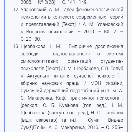
2008. – № 2(28). – С. 141–149.
Улановский, А. М. Идеи феноменологической
психологии в контексте современных теорий
и представлений [Текст] / А. М. Улановский
// Вопросы психологии. – 2010. – № 2. –
С. 20–30.
Щербакова, І. М. Емпіричне дослідження
свободи і відповідальності в системі
смисложиттєвих орієнтацій студентів-
психологів [Текст] / І. М. Щербакова, Г. В. Голуб
// Актуальні питання сучасної психології :
збірник наукових праць / МОН України,
Сумський державний педагогічний ун-т ім. А.
С. Макаренка, Каф. практичної психології ;
[редкол.: С. Б. Кузікова (гол. ред.), І. М.
Щербакова (заступ. гол. ред.), Н. О. Пасічник
(відп. секретар) та ін.]. – Суми : Вид-во
СумДПУ ім. А. С. Макаренка, 2016. – С. 255–