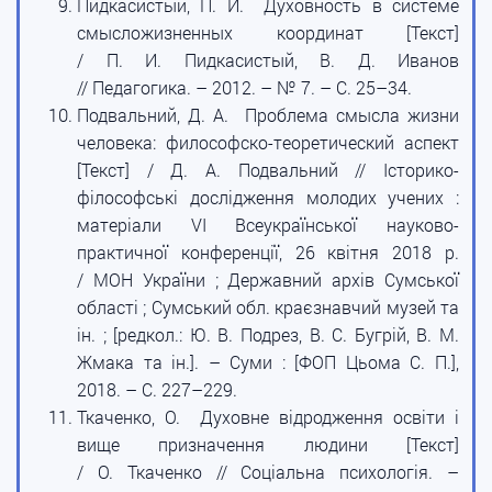
Пидкасистый, П. И. Духовность в системе
смысложизненных координат [Текст]
/ П. И. Пидкасистый, В. Д. Иванов
// Педагогика. – 2012. – № 7. – С. 25–34.
Подвальний, Д. А. Проблема смысла жизни
человека: философско-теоретический аспект
[Текст] / Д. А. Подвальний // Історико-
філософські дослідження молодих учених :
матеріали VI Всеукраїнської науково-
практичної конференції, 26 квітня 2018 р.
/ МОН України ; Державний архів Сумської
області ; Сумський обл. краєзнавчий музей та
ін. ; [редкол.: Ю. В. Подрез, В. С. Бугрій, В. М.
Жмака та ін.]. – Суми : [ФОП Цьома С. П.],
2018. – С. 227–229.
Ткаченко, О. Духовне відродження освіти і
вище призначення людини [Текст]
/ О. Ткаченко // Соціальна психологія. –