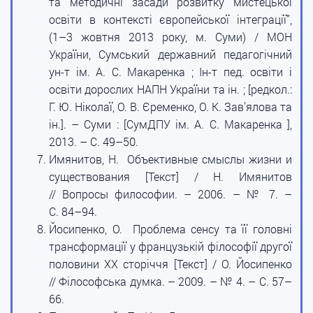
та методичні засади розвитку мистецької
освіти в контексті європейської інтеграції”,
(1–3 жовтня 2013 року, м. Суми) / МОН
України, Сумський державний педагогічний
ун-т ім. А. С. Макаренка ; Ін-т пед. освіти і
освіти дорослих НАПН України та ін. ; [редкол.:
Г. Ю. Ніколаї, О. В. Єременко, О. К. Зав’ялова та
ін.]. – Суми : [СумДПУ ім. А. С. Макаренка ],
2013. – С. 49–50.
Имянитов, Н. Объективные смыслы жизни и
существования [Текст] / Н. Имянитов
// Вопросы философии. – 2006. – № 7. –
С. 84–94.
Йосипенко, О. Проблема сенсу та її головні
трансформації у французькій філософії другої
половини ХХ сторіччя [Текст] / О. Йосипенко
// Філософська думка. – 2009. – № 4. – С. 57–
66.