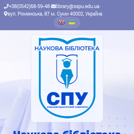
+38(0542)68-59-48
•
library@sspu.edu.ua
•
вул. Роменська, 87 м. Суми 40002, Україна