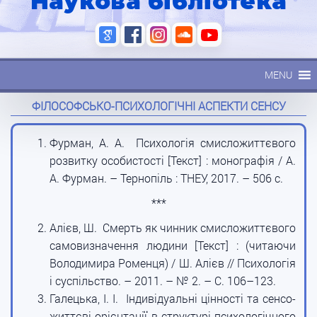
Наукова бібліотека
MENU
ФІЛОСОФСЬКО-ПСИХОЛОГІЧНІ АСПЕКТИ СЕНСУ
Фурман, А. А. Психологія смисложиттєвого
розвитку особистості [Текст] : монографія / А.
А. Фурман. – Тернопіль : ТНЕУ, 2017. – 506 с.
***
Алієв, Ш. Смерть як чинник смисложиттєвого
самовизначення людини [Текст] : (читаючи
Володимира Роменця) / Ш. Алієв // Психологія
і суспільство. – 2011. – № 2. – С. 106–123.
Галецька, І. І. Індивідуальні цінності та сенсо-
життєві орієнтації в структурі психологічного