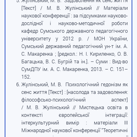
Жулінський, М. В. Задоволення як сенс життя
[Текст] / М. В. Жулінський // Матеріали
наукової конференції : за підсумками науково-
дослідної і науково-методичної роботи
кафедр Сумського державного педагогічного
університету у 2012 р. / МОН України,
Сумський державний педагогічний ун-т ім. А.
С. Макаренка ; [редкол.: Н. І. Кириленко, О. В.
Багацька, В. С. Бугрій та ін.]. – Суми : Вид-во
СумДПУ ім. А. С. Макаренка, 2013. – С. 151–
152.
Жулінський, М. В. Психологічний гедонізм як
сенс життя [Текст] : [насолода та задоволення:
філософсько-психологічний аспект]
/ М. В. Жулінський // Мистецька освіта в
контексті європейської інтеграції:
інтеркультурний вимір : матеріали III
Міжнародної наукової конференції “Теоретичні