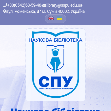
+38(0542)68-59-48
•
library@sspu.edu.ua
•
вул. Роменська, 87 м. Суми 40002, Україна