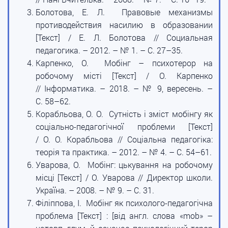
Болотова, Е. Л. Правовые механизмы
противодействия насилию в образовании
[Текст] / Е. Л. Болотова // Социальная
педагогика. – 2012. – № 1. – С. 27–35.
Карпенко, О. Мобінг – психотерор на
робочому місті [Текст] / О. Карпенко
// Інформатика. – 2018. – № 9, вересень. –
С. 58–62.
Корабльова, О. О. Сутність і зміст мобінгу як
соціально-педагогічної проблеми [Текст]
/ О. О. Корабльова // Соціальна педагогіка:
теорія та практика. – 2012. – № 4. – С. 54–61.
Уварова, О. Мобінг: цькування на робочому
місці [Текст] / О. Уварова // Директор школи.
Україна. – 2008. – № 9. – С. 31.
Філіппова, І. Мобінг як психолого-педагогічна
проблема [Текст] : [від англ. слова «mob» –