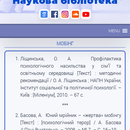
Наукова бібліотека
MENU
МОБІНГ
Ліщинська, О. А. Профілактика
психологічного насильства у сім’ї та
освітньому середовищі [Текст] : методичні
рекомендації / О. А. Ліщинська ; НАПН України,
Інститут соціальної та політичної психології. –
Київ : [Міленіум], 2010. – 67 с.
***
Басова, А. Юний мрійник – «жертва» мобінгу
[Текст] : [психологічний терор] / А. Басова
// Пані Вчителька. – 2008. – № 7. – С. 16–19.