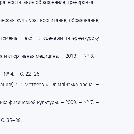
ура: воспитание, образование, тренировка. –
еская культура: воспитание, образование,
енів [Текст] : сценарій інтернет-уроку
ра и спортивная медицина. – 2013. – № 8. –
 – № 4. – С. 22–25.
ния!] / С. Матвеев // Олімпійська арена. –
ктика физической культуры. – 2009. – № 7. –
 С. 35–38.