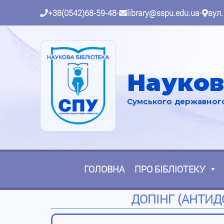
+38(0542)68-59-48
•
library@sspu.edu.ua
•
вул.
Науков
Сумського державного 
ГОЛОВНА
ПРО БІБЛІОТЕКУ
ДОПІНГ (АНТИД