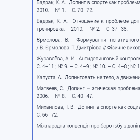
Бадрак, К. А. Допинг в спорте как проблема
2010. – № 1. – С. 70–72.
Бадрак, К. А. Отношение к проблеме допи
тренировка. – 2010. – № 2. – С. 37–38.
Єрмолова, В. Формування негативного с
/ В. Єрмолова, Т. Дмитрієва // Фізичне вихо
Журавлёва, А. И. Антидопинговый контроль 
С. 4–11 ; № 9. – С. 4–9 ; № 10. – С. 4–8 ; № 
Капуста, А. Допинговать не тело, а движение 
Матвеев, С. Допинг – этическая проблема! 
2006. – № 8. – С. 40–47.
Михайлова, Т. В. Допинг в спорте как социа
С. 66–72.
Міжнародна конвенція про боротьбу з допінго