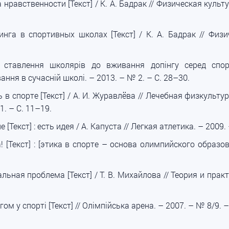
 нравственности [Текст] / К. А. Бадрак // Физическая культ
нга в спортивных школах [Текст] / К. А. Бадрак // Физич
тавлення школярів до вживання допінгу серед спортсм
вання в сучасній школі. – 2013. – № 2. – С. 28–30.
в спорте [Текст] / А. И. Журавлёва // Лечебная физкульту
11. – С. 11–19.
[Текст] : есть идея / А. Капуста // Легкая атлетика. – 2009.
[Текст] : [этика в спорте – основа олимпийского образова
льная проблема [Текст] / Т. В. Михайлова // Теория и пра
м у спорті [Текст] // Олімпійська арена. – 2007. – № 8/9. –