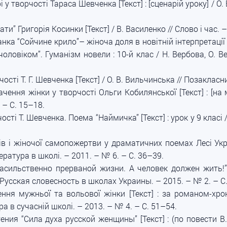
 у творчості Тараса Шевченка [Текст] : [сценарій уроку] / О. 
и” Григорія Косинки [Текст] / В. Василенко // Слово і час. –
ка “Сойчине крило”– жіноча доля в новітній інтерпретації 
оловіком”. Гуманізм новели : 10-й клас / Н. Вербова, О. В
ості Т. Г. Шевченка [Текст] / О. В. Вильчинська // Позакласн
ення жінки у творчості Ольги Кобилянської [Текст] : [на ма
 – С. 15–18.
ості Т. Шевченка. Поема “Наймичка” [Текст] : урок у 9 класі 
в і жіночої самопожертви у драматичних поемах Лесі Укра
ітература в школі. – 2011. – № 6. – С. 36–39.
асильственно прерваной жизни. А человек должен жить!” 
// Русская словесность в школах Украины. – 2015. – № 2. – С
ння мужньої та вольової жінки [Текст] : за романом-хрон
а в сучасній школі. – 2013. – № 4. – С. 51–54.
ния “Сила духа русской женщины” [Текст] : (по повести В.