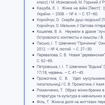
класс) / М. Исаковский, М. Горький //
Кашуба, Є. І. Жінка на війні [Текст] :
України. – 2008. – № 4. – С. 57–60.
Корнійчук, О. Скарби душі людської [Т
Корнійчук, О. Мельник // Світова літера
Кошелев, В. А. Неужели в драме “лучо
Островского: контексты и смыслы / В. 
Пасько, І. Т. Шевченко “Причинна”. Озн
2012. – № 4, лютий. – С. 27–30.
Перевалова, С. В. Новая “деревенская” 
С. 62–69.
Петровська, І. І. Т. Шевченко “Відьма” 
17/18, червень. – С. 41–45.
Прожогина, С. В. Удел мусульманк
писательниц] / С. В. Прожогина // Азия
Романченко, Т. Образ жінки-бранки в у
література та культура в навчальних з
Філь, Т. Жіноча доля на життєвих пере