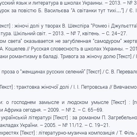
 Русский язык и литература в школах Украины. – 2013. – № 3.
 [урок за повістю Б. Васильєва “А світанки тут тихі…”] / Є
екст] : жіночі долі у творах В. Шекспіра “Ромео і Джульєтт
тура. Шкільний світ. – 2013. – № 7, квітень. – С. 24–27.
м света” оказывается не загубленная “самодуром” жертва, –
А. Кошелев // Русская словесность в школах Украины. – 201
аки романтизму в баладі. Тривога за жіночу долю [Текст] / І
проза о “женщинах русских селений” [Текст] / С. В. Перевал
[Текст] : трактовка жіночої долі / І. І. Петровська // Вивчає
и: о господнем замысле и людском умысле [Текст] : [
 и Африка сегодня. – 2009. – № 2. – С. 65–69.
країнській літературі [Текст] : за романом П. Загребельно
акладах України. – 2005. – № 11/12. – С. 19–21.
хрестях [Текст] : літературно-музична композиція / Т. Філь 