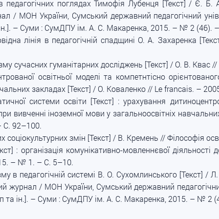
 педагогічних поглядах Тимофія Лубенця [Текст] / Є. Б. Ант
нал / МОН України, Сумський державний педагогічний універ
н.]. – Суми : СумДПУ ім. А. С. Макаренка, 2015. – № 2 (46). 
дна лінія в педагогічній спадщині О. А. Захаренка [Текст
у сучасних гуманітарних досліджень [Текст] / О. В. Квас // 
рованої освітньої моделі та компетнтісно орієнтованого
альних закладах [Текст] / О. Коваленко // Le francais. – 200
ичної системи освіти [Текст] : урахування дитиноцентро
при вивченні іноземної мови у загальноосвітніх навчальних
 С. 92–100.
 соціокультурних змін [Текст] / В. Кремень // Філософія осві
екст] : організація комунікативно-мовленнєвої діяльності 
5. – № 1. – С. 5–10.
у в педагогічній системі В. О. Сухомлинського [Текст] / Л. 
овий журнал / МОН України, Сумський державний педагогічний
п та ін.]. – Суми : СумДПУ ім. А. С. Макаренка, 2015. – № 2 (