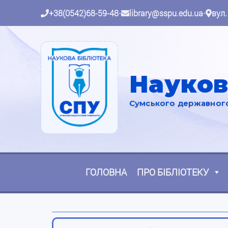
+38(0542)68-59-48
•
library@sspu.edu.ua
•
вул.
Науков
Сумського державного 
ГОЛОВНА
ПРО БІБЛІОТЕКУ