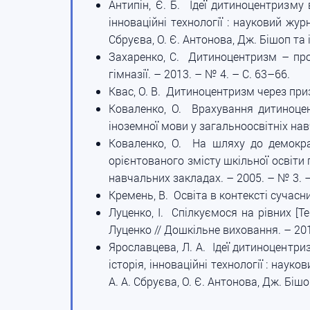
Антипін, Є. Б. Ідеї дитиноцентризму в
інноваційні технології : науковий жур
Сбруєва, О. Є. Антонова, Дж. Бішоп та і
Захаренко, С. Дитиноцентризм – прові
гімназії. – 2013. – № 4. – С. 63–66.
Квас, О. В. Дитиноцентризм через призм
Коваленко, О. Врахування дитиноцент
іноземної мови у загальноосвітніх навч
Коваленко, О. На шляху до демократ
орієнтованого змісту шкільної освіти 
навчальних закладах. – 2005. – № 3. –
Кремень, В. Освіта в контексті сучасних
Луценко, І. Спілкуємося на рівних [Т
Луценко // Дошкільне виховання. – 201
Ярославцева, Л. А. Ідеї дитиноцентризм
історія, інноваційні технології : наук
А. А. Сбруєва, О. Є. Антонова, Дж. Бішо