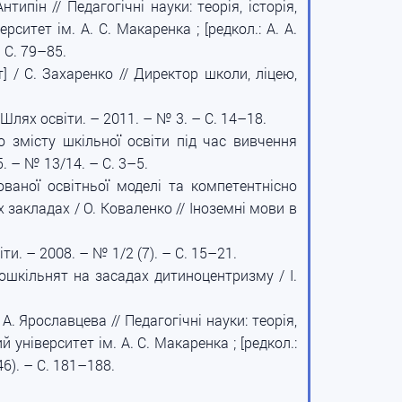
ипін // Педагогічні науки: теорія, історія,
ситет ім. А. С. Макаренка ; [редкол.: А. А.
– С. 79–85.
] / С. Захаренко // Директор школи, ліцею,
Шлях освіти. – 2011. – № 3. – С. 14–18.
 змісту шкільної освіти під час вивчення
5. – № 13/14. – С. 3–5.
ваної освітньої моделі та компетентнісно
 закладах / О. Коваленко // Іноземні мови в
ти. – 2008. – № 1/2 (7). – С. 15–21.
дошкільнят на засадах дитиноцентризму / І.
А. Ярославцева // Педагогічні науки: теорія,
 університет ім. А. С. Макаренка ; [редкол.:
46). – С. 181–188.