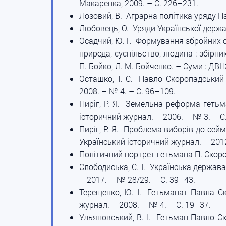
Макаренка, 2009. – С. 226–231.
Лозовий, В. Аграрна політика уряду Па
Любовець, О. Уряди Української держав
Осадчий, Ю. Г. Формування збройних си
природа, суспільство, людина : збірн
П. Бойко, Л. М. Бойченко. – Суми : ДВ
Осташко, Т. С. Павло Скоропадський –
2008. – № 4. – С. 96–109.
Пиріг, Р. Я. Земельна реформа гетьма
історичний журнал. – 2006. – № 3. – С
Пиріг, Р. Я. Проблема виборів до сейму
Український історичний журнал. – 2012
Політичний портрет гетьмана П. Скоропа
Слободиська, С. І. Українська держава 
– 2017. – № 28/29. – С. 39–43.
Терещенко, Ю. І. Гетьманат Павла Ско
журнал. – 2008. – № 4. – С. 19–37.
Ульяновський, В. І. Гетьман Павло Ско