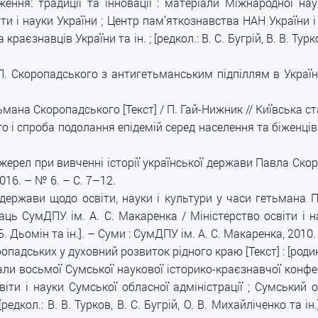
ження: традиції та інновації : матеріали Міжнародної на
віти і науки України ; Центр пам’яткознавства НАН України
краєзнавців України та ін. ; [редкол.: В. С. Бугрій, В. В. Турко
 Скоропадського з антигетьманським підпіллям в Україні 
мана Скоропадського [Текст] / П. Гай-Нижник // Київська ст
і спроба подолання епідемій серед населення та біженців [
ерел при вивченні історії української держави Павла Скоропа
2016. – № 6. – С. 7–12.
держави щодо освіти, науки і культури у часи гетьмана П.
раць СумДПУ ім. А. С. Макаренка / Міністерство освіти і н
О. Б. Дьомін та ін.]. – Суми : СумДПУ ім. А. С. Макаренка, 2010.
опадських у духовний розвиток рідного краю [Текст] : [род
іали восьмої Сумської наукової історико-краєзнавчої конфе
світи і науки Сумської обласної адміністрації ; Сумський 
дкол.: В. В. Турков, В. С. Бугрій, О. В. Михайліченко та і