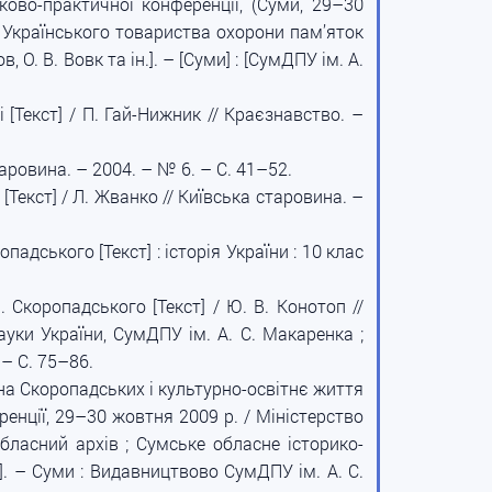
уково-практичної конференції, (Суми, 29–30
 і Українського товариства охорони пам’яток
в, О. В. Вовк та ін.]. – [Суми] : [СумДПУ ім. А.
[Текст] / П. Гай-Нижник // Краєзнавство. –
аровина. – 2004. – № 6. – С. 41–52.
Текст] / Л. Жванко // Київська старовина. –
дського [Текст] : історія України : 10 клас
 Скоропадського [Текст] / Ю. В. Конотоп //
ауки України, СумДПУ ім. А. С. Макаренка ;
 – С. 75–86.
ина Скоропадських і культурно-освітнє життя
ренції, 29–30 жовтня 2009 р. / Міністерство
обласний архів ; Сумське обласне історико-
н.]. – Суми : Видавництвово СумДПУ ім. А. С.