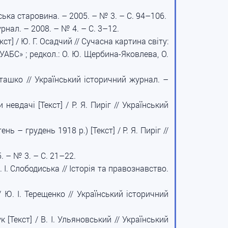
ська старовина. – 2005. – № 3. – С. 94–106.
рнал. – 2008. – № 4. – С. 3–12.
] / Ю. Г. Осадчий // Сучасна картина світу:
АБС» ; редкол.: О. Ю. Щербина-Яковлева, О.
сташко // Український історичний журнал. –
вдачі [Текст] / Р. Я. Пиріг // Український
 – грудень 1918 р.) [Текст] / Р. Я. Пиріг //
. – № 3. – С. 21–22.
. І. Слободиська // Історія та правознавство.
 Ю. І. Терещенко // Український історичний
[Текст] / В. І. Ульяновський // Український