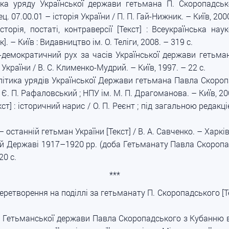
ка уряду Української держави гетьмана П. Скоропадсько
ец. 07.00.01 – історія України / П. П. Гай-Нижник. – Київ, 2000
торія, постаті, контраверсії [Текст] : Всеукраїнська на
. – Київ : Видавництво ім. О. Теліги, 2008. – 319 с.
демократичний рух за часів Української держави гетьман
ія України / В. С. Клименко-Мудрий. – Київ, 1997. – 22 с.
тика урядів Української Держави гетьмана Павла Скоропадс
 / Є. П. Рафаловський ; НПУ ім. М. П. Драгоманова. – Київ, 200
т] : історичний нарис / О. П. Реєнт ; під загальною редакці
останній гетьман України [Текст] / В. А. Савченко. – Харків :
ій Державі 1917–1920 рр. (доба Гетьманату Павла Скоропадсь
20 с.
***
ретворення на поділлі за гетьманату П. Скоропадського [Те
 Гетьманської держави Павла Скоропадського з Кубанню в тр