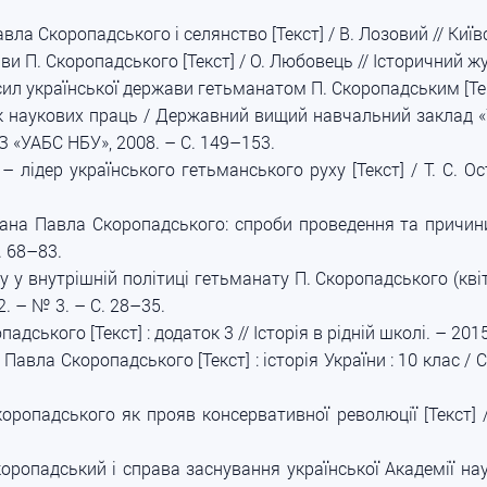
вла Скоропадського і селянство [Текст] / В. Лозовий // Київ
и П. Скоропадського [Текст] / О. Любовець // Історичний жу
л української держави гетьманатом П. Скоропадським [Текст
ик наукових праць / Державний вищий навчальний заклад «У
НЗ «УАБС НБУ», 2008. – С. 149–153.
 лідер українського гетьманського руху [Текст] / Т. С. О
на Павла Скоропадського: спроби проведення та причини не
. 68–83.
 у внутрішній політиці гетьманату П. Скоропадського (квітень
. – № 3. – С. 28–35.
дського [Текст] : додаток 3 // Історія в рідній школі. – 2015
Павла Скоропадського [Текст] : історія України : 10 клас / С
ропадського як прояв консервативної революції [Текст] /
ропадський і справа заснування української Академії наук 