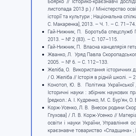
Боярко // Історико-краєзнавчі дослід
листопада 2013 р.) / Міністерство ос
історії та культури ; Національна спілка 
С. Макаренка], 2013. – Ч. 1. – С. 71–74.
Гай-Нижник, П. Боротьба спецслужб П.
2013. – № 2 (83). – С. 107–115.
Гай-Нижник, П. Власна канцелярія геть
Жванко, Л. Уряд Павла Скоропадського 
2005. – № 6. – С. 112–133.
Желіба, О. Використання історичних дж
/ О. Желіба // Історія в рідній школі. – 
Конотоп, Ю. В. Політика Української 
Історичні науки : збірник наукових п
[редкол.: А. І. Кудренко, М. С. Бур’ян, 
Корж-Усенко, Л. В. Внесок родини Скор
Глухова] / Л. В. Корж-Усенко // Матер
освіти і науки України, Управління о
краєзнавче товариство «Спадщина» ; [ре