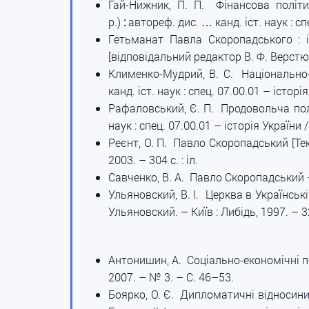
Гай-Нижник, П. П. Фінансова політи
р.)
:
автореф. дис. … канд. іст. наук : сп
Гетьманат Павла Скоропадського : іс
[відповідальний редактор В. Ф. Верстюк]
Клименко-Мудрий, В. С. Національно-
канд. іст. наук : спец. 07.00.01 – істор
Рафаловський, Є. П. Продовольча полі
наук : спец. 07.00.01 – історія України
Реєнт, О. П. Павло Скоропадський [Текс
2003. – 304 с. : іл.
Савченко, В. А. Павло Скоропадський – 
Ульяновский, В. І. Церква в Українськ
Ульяновский. – Київ : Либідь, 1997. – 3
Антонишин, А. Соціально-економічні пе
2007. – № 3. – С. 46–53.
Боярко, О. Є. Дипломатичні відносини