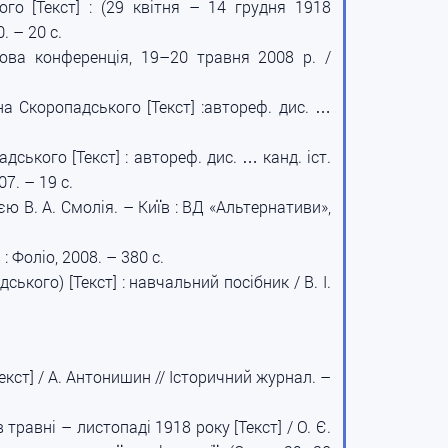
го [Текст] : (29 квітня – 14 грудня 1918
. – 20 с.
укова конференція, 19–20 травня 2008 р. /
а Скоропадського [Текст] :автореф. дис. …
ького [Текст] : автореф. дис. … канд. іст.
7. – 19 с.
єю В. А. Смолія. – Київ : ВД «Альтернативи»,
 Фоліо, 2008. – 380 с.
кого) [Текст] : навчальний посібник / В. І.
кст] / А. Антонишин // Історичний журнал. –
авні – листопаді 1918 року [Текст] / О. Є.