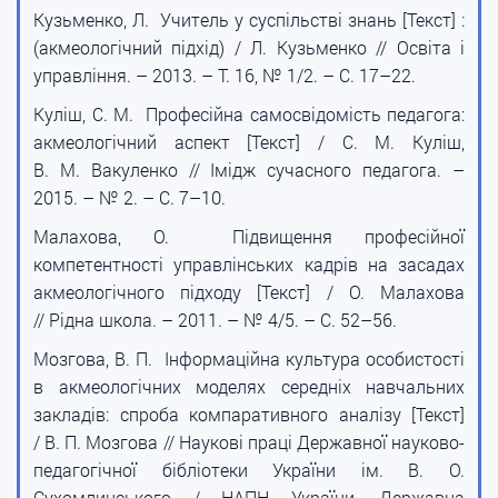
Кузьменко, Л. Учитель у суспільстві знань [Текст] :
(акмеологічний підхід) / Л. Кузьменко // Освіта і
управління. – 2013. – Т. 16, № 1/2. – С. 17–22.
Куліш, С. М. Професійна самосвідомість педагога:
акмеологічний аспект [Текст] / С. М. Куліш,
В. М. Вакуленко // Імідж сучасного педагога. –
2015. – № 2. – С. 7–10.
Малахова, О. Підвищення професійної
компетентності управлінських кадрів на засадах
акмеологічного підходу [Текст] / О. Малахова
// Рідна школа. – 2011. – № 4/5. – С. 52–56.
Мозгова, В. П. Інформаційна культура особистості
в акмеологічних моделях середніх навчальних
закладів: спроба компаративного аналізу [Текст]
/ В. П. Мозгова // Наукові праці Державної науково-
педагогічної бібліотеки України ім. В. О.
Сухомлинського / НАПН України, Державна