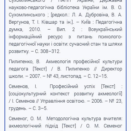
науково-педагогічна бібліотека України ім. В. О.
Сухомлинського ; [редкол.: Л. А. Дубровіна, В. А.
Вергунов, Т. І. Ківшар та ін.]. – Київ : Педагогічна
думка, 2010. – Вип. 2 : Всеукраїнський
інформаційний ресурс з питань психолого-
педагогічної науки і освіти: сучасний стан та шляхи
розвитку. – С. 308–312.
Пилипенко, В. Акмеологія професійної культури
педагога [Текст] / В. Пилипенко // Директор
школи. – 2007. – № 43, листопад. – С. 12–15.
Семенов, І. Професійний успіх [Текст] :
[соціокультурний контекст розвитку акмеології]
/ І. Семенов // Управління освітою. – 2006. – № 23,
грудень. – С. 3–5.
Семеног, О. М. Методологічна культура вчителя:
акмеологічний підхід [Текст] / О. М. Семеног