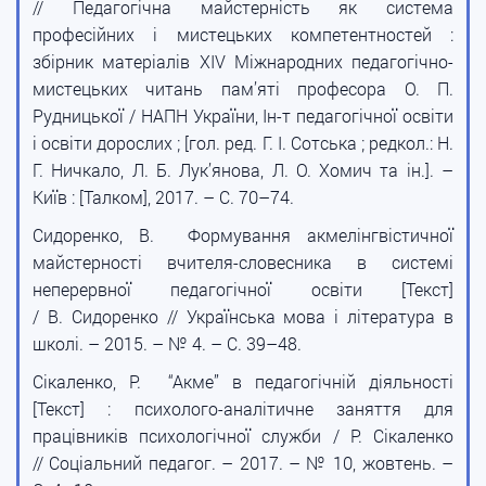
// Педагогічна майстерність як система
професійних і мистецьких компетентностей :
збірник матеріалів XIV Міжнародних педагогічно-
мистецьких читань пам’яті професора О. П.
Рудницької / НАПН України, Ін-т педагогічної освіти
і освіти дорослих ; [гол. ред. Г. І. Сотська ; редкол.: Н.
Г. Ничкало, Л. Б. Лук’янова, Л. О. Хомич та ін.]. –
Київ : [Талком], 2017. – С. 70–74.
Сидоренко, В. Формування акмелінгвістичної
майстерності вчителя-словесника в системі
неперервної педагогічної освіти [Текст]
/ В. Сидоренко // Українська мова і література в
школі. – 2015. – № 4. – С. 39–48.
Сікаленко, Р. “Акме” в педагогічній діяльності
[Текст] : психолого-аналітичне заняття для
працівників психологічної служби / Р. Сікаленко
// Соціальний педагог. – 2017. – № 10, жовтень. –