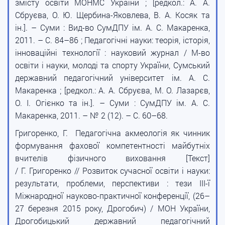
змісту освіти МОНМС України ; [редкол.: А. А.
Сбруєва, О. Ю. Щербина-Яковлева, В. А. Косяк та
ін.]. – Суми : Вид-во СумДПУ ім. А. С. Макаренка,
2011. – С. 84–86 ; Педагогічні науки: теорія, історія,
інноваційні технології : науковий журнал / М-во
освіти і науки, молоді та спорту України, Сумський
державний педагогічний університет ім. А. С.
Макаренка ; [редкол.: А. А. Сбруєва, М. О. Лазарєв,
О. І. Огієнко та ін.]. – Суми : СумДПУ ім. А. С.
Макаренка, 2011. – № 2 (12). – С. 60–68.
Григоренко, Г. Педагогічна акмеологія як чинник
формування фахової компетентності майбутніх
вчителів фізичного виховання [Текст]
/ Г. Григоренко // Розвиток сучасної освіти і науки:
результати, проблеми, перспективи : тези III-ї
Міжнародної науково-практичної конференції, (26–
27 березня 2015 року, Дрогобич) / МОН України,
Дрогобицький державний педагогічний