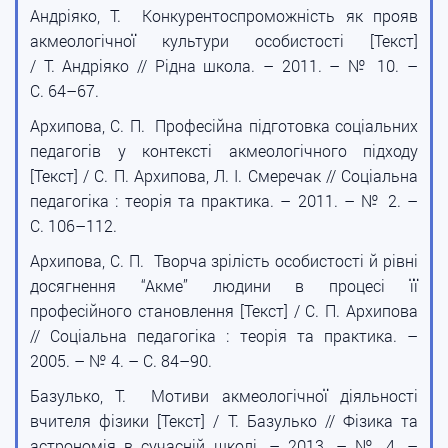
Андріяко, Т. Конкурентоспроможність як прояв
акмеологічної культури особистості [Текст]
/ Т. Андріяко // Рідна школа. – 2011. – № 10. –
С. 64–67.
Архипова, С. П. Професійна підготовка соціальних
педагогів у контексті акмеологічного підходу
[Текст] / С. П. Архипова, Л. І. Смеречак // Соціальна
педагогіка : теорія та практика. – 2011. – № 2. –
С. 106–112.
Архипова, С. П. Творча зрілість особистості й рівні
досягнення “Акме” людини в процесі її
професійного становлення [Текст] / С. П. Архипова
// Соціальна педагогіка : теорія та практика. –
2005. – № 4. – С. 84–90.
Базулько, Т. Мотиви акмеологічної діяльності
вчителя фізики [Текст] / Т. Базулько // Фізика та
астрономія в сучасній школі. – 2013. – № 4. –