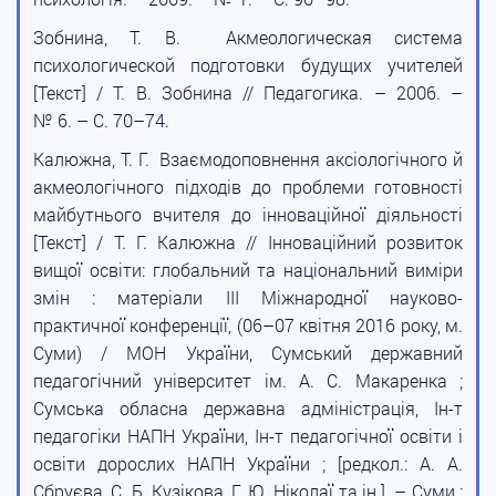
Зобнина, Т. В. Акмеологическая система
психологической подготовки будущих учителей
[Текст] / Т. В. Зобнина // Педагогика. – 2006. –
№ 6. – С. 70–74.
Калюжна, Т. Г. Взаємодоповнення аксіологічного й
акмеологічного підходів до проблеми готовності
майбутнього вчителя до інноваційної діяльності
[Текст] / Т. Г. Калюжна // Інноваційний розвиток
вищої освіти: глобальний та національний виміри
змін : матеріали III Міжнародної науково-
практичної конференції, (06–07 квітня 2016 року, м.
Суми) / МОН України, Сумський державний
педагогічний університет ім. А. С. Макаренка ;
Сумська обласна державна адміністрація, Ін-т
педагогіки НАПН України, Ін-т педагогічної освіти і
освіти дорослих НАПН України ; [редкол.: А. А.
Сбруєва, С. Б. Кузікова, Г. Ю. Ніколаї та ін.]. – Суми :