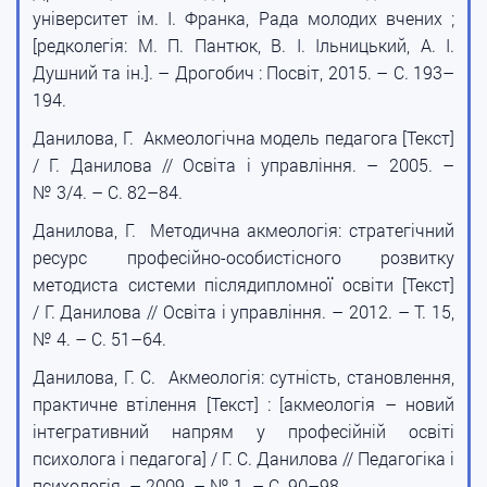
університет ім. І. Франка, Рада молодих вчених ;
[редколегія: М. П. Пантюк, В. І. Ільницький, А. І.
Душний та ін.]. – Дрогобич : Посвіт, 2015. – С. 193–
194.
Данилова, Г. Акмеологічна модель педагога [Текст]
/ Г. Данилова // Освіта і управління. – 2005. –
№ 3/4. – С. 82–84.
Данилова, Г. Методична акмеологія: стратегічний
ресурс професійно-особистісного розвитку
методиста системи післядипломної освіти [Текст]
/ Г. Данилова // Освіта і управління. – 2012. – Т. 15,
№ 4. – С. 51–64.
Данилова, Г. С. Акмеологія: сутність, становлення,
практичне втілення [Текст] : [акмеологія – новий
інтегративний напрям у професійній освіті
психолога і педагога] / Г. С. Данилова // Педагогіка і
психологія. – 2009. – № 1. – С. 90–98.