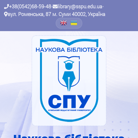
+38(0542)68-59-48
•
library@sspu.edu.ua
•
вул. Роменська, 87 м. Суми 40002, Україна