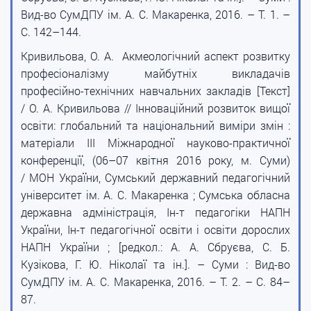
Вид-во СумДПУ ім. А. С. Макаренка, 2016. – Т. 1. –
С. 142–144.
Кривильова, О. А. Акмеологічний аспект розвитку
професіоналізму майбутніх викладачів
професійно-технічних навчальних закладів [Текст]
/ О. А. Кривильова // Інноваційний розвиток вищої
освіти: глобальний та національний виміри змін :
матеріали III Міжнародної науково-практичної
конференції, (06–07 квітня 2016 року, м. Суми)
/ МОН України, Сумський державний педагогічний
університет ім. А. С. Макаренка ; Сумська обласна
державна адміністрація, Ін-т педагогіки НАПН
України, Ін-т педагогічної освіти і освіти дорослих
НАПН України ; [редкол.: А. А. Сбруєва, С. Б.
Кузікова, Г. Ю. Ніколаї та ін.]. – Суми : Вид-во
СумДПУ ім. А. С. Макаренка, 2016. – Т. 2. – С. 84–
87.