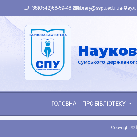
+38(0542)68-59-48
•
library@sspu.edu.ua
•
вул.
Науков
Сумського державного 
ГОЛОВНА
ПРО БІБЛІОТЕКУ
Copyright ©