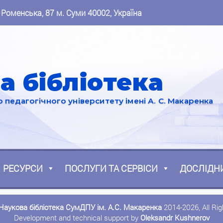
 Роменська, 87 м. Суми 40002, Україна
а бібліотека
педагогічного університету імені А. С. Макаренка
РЕСУРСИ
ПОСЛУГИ ТА СЕРВІСИ
ДОСЛІДН
Наукова бібліотека СумДПУ ім. А.С. Макаренка
2014-2026, All Ri
Development and technical support by
Oleksandr Kushnerov