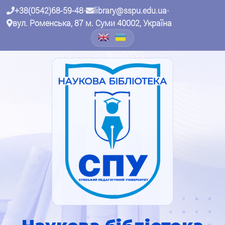
+38(0542)68-59-48
•
library@sspu.edu.ua
•
вул. Роменська, 87 м. Суми 40002, Україна