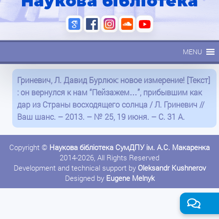
Наукова бібліотека
MENU
Гриневич, Л. Давид Бурлюк: новое измерение! [Текст]
: он вернулся к нам “Пейзажем…”, прибывшим как
дар из Страны восходящего солнца / Л. Гриневич //
Ваш шанс. – 2013. – № 25, 19 июня. – С. 31 А.
Copyright ©
Наукова бібліотека СумДПУ ім. А.С. Макаренка
2014-2026, All Rights Reserved
Development and technical support by
Oleksandr Kushnerov
Designed by
Eugene Melnyk